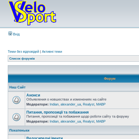
Вхід
Теми без відповідей
|
Активні теми
Список форумів
Форум
Наш Сайт
Анонси
Объявления о новшествах и изменениях на сайте
Модератори:
Indian
,
alexander_ua
,
Realyst
,
MABP
Питання, пропозиції та побажання
Питання, пропозиції та побажання щодо роботи сайту та форуму
Модератори:
Indian
,
alexander_ua
,
Realyst
,
MABP
Покатеньки
Велосипедні івенти