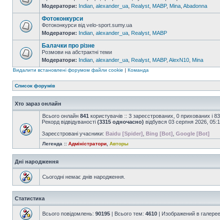
Модератори:
Indian
,
alexander_ua
,
Realyst
,
MABP
,
Mina
,
Abadonna
Фотоконкурси
Фотоконкурси від velo-sport.sumy.ua
Модератори:
Indian
,
alexander_ua
,
Realyst
,
MABP
Балачки про різне
Розмови на абстрактні теми
Модератори:
Indian
,
alexander_ua
,
Realyst
,
MABP
,
AlexN10
,
Mina
Видалити встановлені форумом файли cookie
|
Команда
Список форумів
Хто зараз онлайн
Всього онлайн
841
користувачів :: 3 зареєстрованих, 0 прихованих і 8
Рекорд відвідуваності
(3315 одночасно)
відбувся 03 серпня 2026, 05:
Зареєстровані учасники:
Baidu [Spider]
,
Bing [Bot]
,
Google [Bot]
Легенда ::
Адміністратори
,
Авторы
Дні народження
Сьогодні немає днів народження.
Статистика
Всього повідомлень:
90195
| Всього тем:
4610
| Изображений в галере