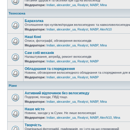
Питання здоров'я та безпеки при їзді на велосипеді
Модератори:
Indian
,
alexander_ua
,
Realyst
,
MABP
,
Mina
Технозона
Барахолка
Оголошення про купівлю/продаж велосипедних та навколовелосипедни
Модератори:
Indian
,
alexander_ua
,
Realyst
,
MABP
,
AlexN10
Наші Коні
Описи, фотографії, обговорення велосипедів
Модератори:
Indian
,
alexander_ua
,
Realyst
,
MABP
,
Mina
Сам собі механік
Налаштування, апгрейд, ремонт велосипедів
Модератори:
Indian
,
alexander_ua
,
Realyst
,
MABP
Обладнання та спорядження
Новини, обговорення велосипедного обладнання та спорядження для 
Модератори:
Indian
,
alexander_ua
,
Realyst
,
MABP
Різне
Активний відпочинок без велосипеду
Подорожі, походи, ПВД тощо.
Модератори:
Indian
,
alexander_ua
,
Realyst
,
MABP
,
Mina
Наше місто
Новини, заходи у м.Суми. Не лише велосипедні
Модератори:
Indian
,
alexander_ua
,
Realyst
,
MABP
,
AlexN10
,
Mina
Творчість
Оригінальні фотографії, графоманія, ну і хто на що спроможний