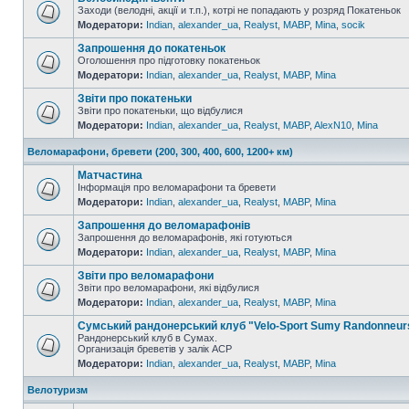
Заходи (велодні, акції и т.п.), котрі не попадають у розряд Покатеньок
Модератори:
Indian
,
alexander_ua
,
Realyst
,
MABP
,
Mina
,
socik
Запрошення до покатеньок
Оголошення про підготовку покатеньок
Модератори:
Indian
,
alexander_ua
,
Realyst
,
MABP
,
Mina
Звіти про покатеньки
Звіти про покатеньки, що відбулися
Модератори:
Indian
,
alexander_ua
,
Realyst
,
MABP
,
AlexN10
,
Mina
Веломарафони, бревети (200, 300, 400, 600, 1200+ км)
Матчастина
Інформація про веломарафони та бревети
Модератори:
Indian
,
alexander_ua
,
Realyst
,
MABP
,
Mina
Запрошення до веломарафонів
Запрошення до веломарафонів, які готуються
Модератори:
Indian
,
alexander_ua
,
Realyst
,
MABP
,
Mina
Звіти про веломарафони
Звіти про веломарафони, які відбулися
Модератори:
Indian
,
alexander_ua
,
Realyst
,
MABP
,
Mina
Сумський рандонерський клуб "Velo-Sport Sumy Randonneur
Рандонерський клуб в Сумах.
Организація бреветів у залік АСР
Модератори:
Indian
,
alexander_ua
,
Realyst
,
MABP
,
Mina
Велотуризм