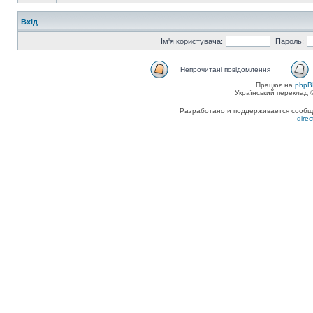
Вхід
Ім'я користувача:
Пароль:
Непрочитані повідомлення
Працює на
phpB
Український переклад
Разработано и поддерживается сообщес
dire