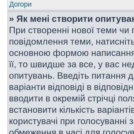
Догори
» Як мені створити опитува
При створенні нової теми чи 
повідомлення теми, натисніт
основною формою написання 
її, то швидше за все, у вас 
опитувань. Введіть питання д
варіанти відповіді в відповід
вводити в окремій стрічці поля
встановити кількість варіанті
користувачі при голосуванні з
обмеження в часі для голосув