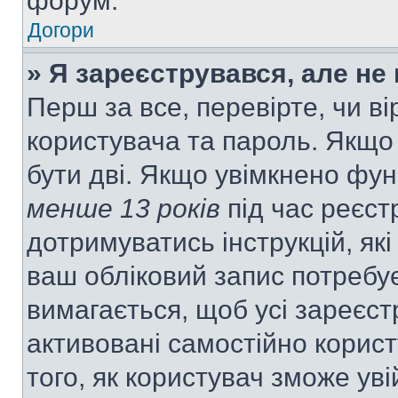
форум.
Догори
» Я зареєструвався, але не
Перш за все, перевірте, чи ві
користувача та пароль. Якщо
бути дві. Якщо увімкнено фу
менше 13 років
під час реєст
дотримуватись інструкцій, як
ваш обліковий запис потребу
вимагається, щоб усі зареєст
активовані самостійно корис
того, як користувач зможе уві