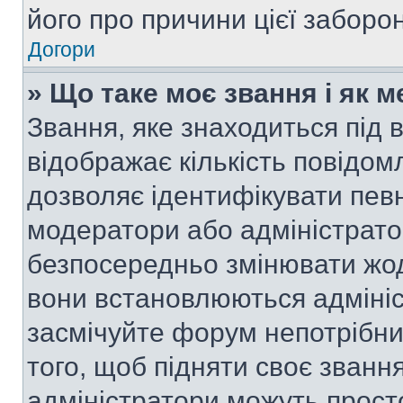
його про причини цієї заборо
Догори
» Що таке моє звання і як м
Звання, яке знаходиться під
відображає кількість повідом
дозволяє ідентифікувати певн
модератори або адміністрато
безпосередньо змінювати жод
вони встановлюються адмініс
засмічуйте форум непотрібн
того, щоб підняти своє званн
адміністратори можуть прост