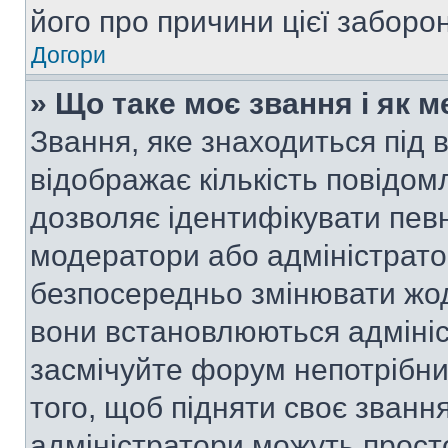
його про причини цієї заборо
Догори
» Що таке моє звання і як м
Звання, яке знаходиться під
відображає кількість повідом
дозволяє ідентифікувати певн
модератори або адміністрато
безпосередньо змінювати жод
вони встановлюються адмініс
засмічуйте форум непотрібн
того, щоб підняти своє званн
адміністратори можуть прост