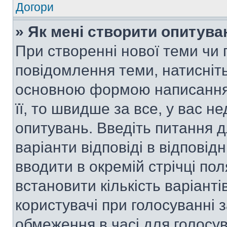
Догори
» Як мені створити опитува
При створенні нової теми чи 
повідомлення теми, натисніт
основною формою написання 
її, то швидше за все, у вас 
опитувань. Введіть питання д
варіанти відповіді в відповід
вводити в окремій стрічці поля
встановити кількість варіанті
користувачі при голосуванні з
обмеження в часі для голосув