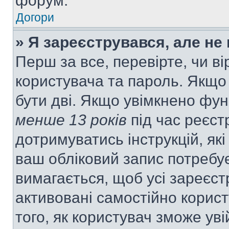
форум.
Догори
» Я зареєструвався, але не
Перш за все, перевірте, чи ві
користувача та пароль. Якщо
бути дві. Якщо увімкнено фу
менше 13 років
під час реєст
дотримуватись інструкцій, як
ваш обліковий запис потребу
вимагається, щоб усі зареєст
активовані самостійно корис
того, як користувач зможе уві