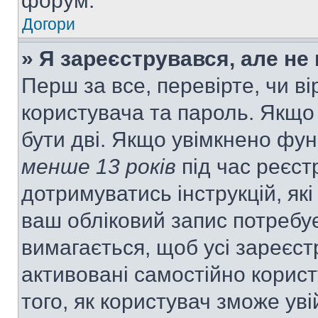
форум.
Догори
» Я зареєструвався, але не
Перш за все, перевірте, чи ві
користувача та пароль. Якщо
бути дві. Якщо увімкнено фу
менше 13 років
під час реєст
дотримуватись інструкцій, як
ваш обліковий запис потребу
вимагається, щоб усі зареєст
активовані самостійно корис
того, як користувач зможе уві