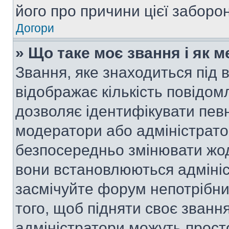
його про причини цієї заборо
Догори
» Що таке моє звання і як м
Звання, яке знаходиться під
відображає кількість повідом
дозволяє ідентифікувати певн
модератори або адміністрато
безпосередньо змінювати жод
вони встановлюються адмініс
засмічуйте форум непотрібн
того, щоб підняти своє званн
адміністратори можуть прост