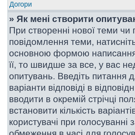
Догори
» Як мені створити опитува
При створенні нової теми чи 
повідомлення теми, натисніт
основною формою написання 
її, то швидше за все, у вас 
опитувань. Введіть питання д
варіанти відповіді в відповід
вводити в окремій стрічці поля
встановити кількість варіанті
користувачі при голосуванні з
обмеження в часі для голосув