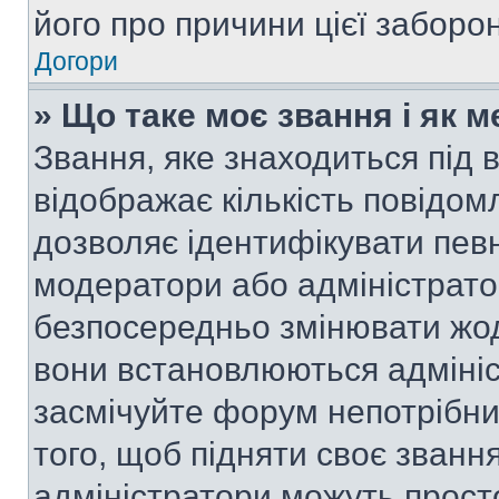
його про причини цієї заборо
Догори
» Що таке моє звання і як м
Звання, яке знаходиться під
відображає кількість повідом
дозволяє ідентифікувати певн
модератори або адміністрато
безпосередньо змінювати жод
вони встановлюються адмініс
засмічуйте форум непотрібн
того, щоб підняти своє званн
адміністратори можуть прост