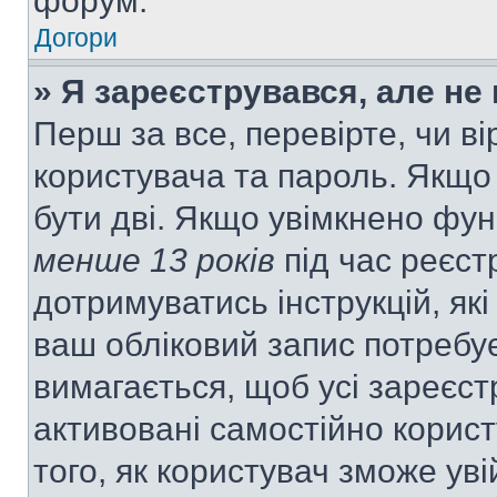
форум.
Догори
» Я зареєструвався, але не
Перш за все, перевірте, чи ві
користувача та пароль. Якщо
бути дві. Якщо увімкнено фу
менше 13 років
під час реєст
дотримуватись інструкцій, як
ваш обліковий запис потребу
вимагається, щоб усі зареєст
активовані самостійно корис
того, як користувач зможе уві