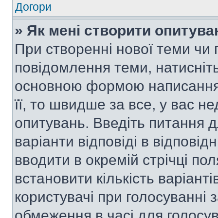
Догори
» Як мені створити опитува
При створенні нової теми чи 
повідомлення теми, натисніт
основною формою написання 
її, то швидше за все, у вас 
опитувань. Введіть питання д
варіанти відповіді в відповід
вводити в окремій стрічці поля
встановити кількість варіанті
користувачі при голосуванні з
обмеження в часі для голосув