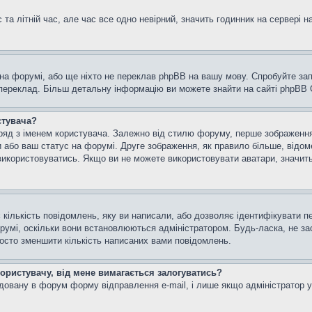
та літній час, але час все одно невірний, значить годинник на сервері н
 на форумі, або ще ніхто не переклав phpBB на вашу мову. Спробуйте зап
 переклад. Більш детальну інформацію ви можете знайти на сайті phpBB G
стувача?
яд з іменем користувача. Залежно від стилю форуму, перше зображення м
и або ваш статус на форумі. Друге зображення, як правило більше, відом
використовуватись. Якщо ви не можете використовувати аватари, значить
кількість повідомлень, яку ви написали, або дозволяє ідентифікувати пе
румі, оскільки вони встановлюються адміністратором. Будь-ласка, не з
росто зменшити кількість написаних вами повідомлень.
користувачу, від мене вимагається залогуватись?
удовану в форум форму відправлення e-mail, і лише якщо адміністратор 