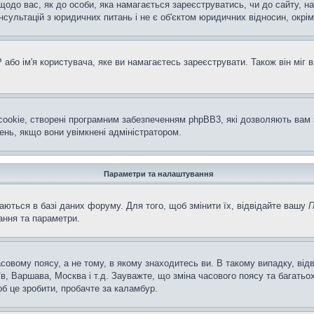
щодо вас, як до особи, яка намагається зареєструватись, чи до сайту, н
ультацій з юридичних питань і не є об'єктом юридичних відносин, окрім
або ім'я користувача, яке ви намагаєтесь зареєструвати. Також він міг 
ookie, створені програмним забезпеченням phpBB3, які дозволяють вам 
ень, якщо вони увімкнені адміністратором.
Параметри та налаштування
аються в базі даних форуму. Для того, щоб змінити їх, відвідайте вашу
П
ання та параметри.
совому поясу, а не тому, в якому знаходитесь ви. В такому випадку, ві
в, Варшава, Москва і т.д. Зауважте, що зміна часового поясу та багат
об це зробити, пробачте за каламбур.