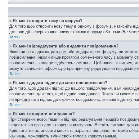
» Як мені створити тему на форумі?
Для того щоб створити нову тему в одному з форумів, натисніть від
для вас дії перераховано внизу сторінок форуму або теми (
Ви може
Догори
» Як мені відредагувати або видалити повідомлення?
Якщо ви не є адміністратором або модератором форуму, ви можете
повідомлення, інколи лише протягом обмеженого часу з моменту ство
повідомлення і коли це відбулось востаннє. Цей напис з'явиться, я
можуть залишити інформацію про причину редагування повідомлення 
Догори
» Як мені додати підпис до мого повідомлення?
Для того, щоб додати підпис до вашого повідомлення, вам необхідн
повідомлення для того, щоб підпис приєднався. Також ви можете вс
не приєднувати підпис до окремих повідомлень, знявши відмітку н
Догори
» Як мені створити опитування?
При створенні нової теми чи під час редагування першого повідомл
недостатньо прав для створення опитувань. Введіть питання для опит
Крім того, ви встановити кількість варіантів відповіді, які може об
накінець, можливість зміни своїх голосів користувачами.