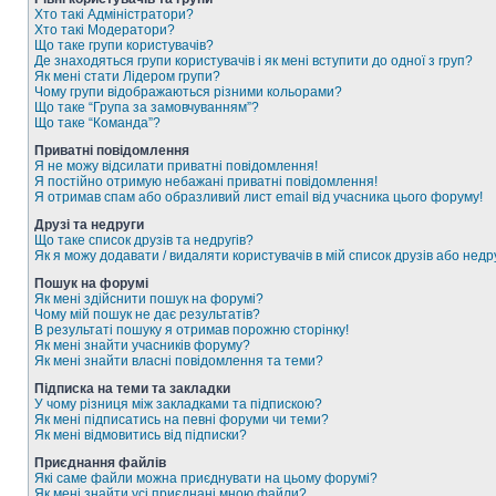
Хто такі Адміністратори?
Хто такі Модератори?
Що таке групи користувачів?
Де знаходяться групи користувачів і як мені вступити до одної з груп?
Як мені стати Лідером групи?
Чому групи відображаються різними кольорами?
Що таке “Група за замовчуванням”?
Що таке “Команда”?
Приватні повідомлення
Я не можу відсилати приватні повідомлення!
Я постійно отримую небажані приватні повідомлення!
Я отримав спам або образливий лист email від учасника цього форуму!
Друзі та недруги
Що таке список друзів та недругів?
Як я можу додавати / видаляти користувачів в мій список друзів або недр
Пошук на форумі
Як мені здійснити пошук на форумі?
Чому мій пошук не дає результатів?
В результаті пошуку я отримав порожню сторінку!
Як мені знайти учасників форуму?
Як мені знайти власні повідомлення та теми?
Підписка на теми та закладки
У чому різниця між закладками та підпискою?
Як мені підписатись на певні форуми чи теми?
Як мені відмовитись від підписки?
Приєднання файлів
Які саме файли можна приєднувати на цьому форумі?
Як мені знайти усі приєднані мною файли?