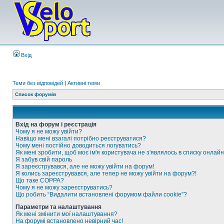
Вхід
Теми без відповідей
|
Активні теми
Список форумів
Вхід на форум і реєстрація
Чому я не можу увійти?
Навіщо мені взагалі потрібно реєструватися?
Чому мені постійно доводиться логуватись?
Як мені зробити, щоб моє ім'я користувача не з'являлось в списку онлайн
Я забув свій пароль
Я зареєструвався, але не можу увійти на форум!
Я колись зареєструвався, але тепер не можу увійти на форум?!
Що таке COPPA?
Чому я не можу зареєструватись?
Що робить “Видалити встановлені форумом файли cookie”?
Параметри та налаштування
Як мені змінити мої налаштування?
На форумі встановлено невірний час!