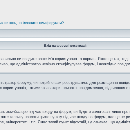
них питань, пов'язаних з цим форумом?
Вхід на форум і реєстрація
равильно ви вводите ваше ім'я користувача та пароль. Якщо це так, тоді 
иво, що адміністратор невірно сконфігурував форум, і необхідно повідо
міністратор форуму, чи потрібно вам реєструватись для розміщення повід
 користувачів, такими як аватари, приватні повідомлення, відсилання e-m
ого комп'ютера
під час входу на форум, ви будете залоговані лише про
авте галочку напроти цього пункту під час входу на форум, але це не р
фе, університеті і т.п. Якщо такий пункт відсутній, це означає, що адмін