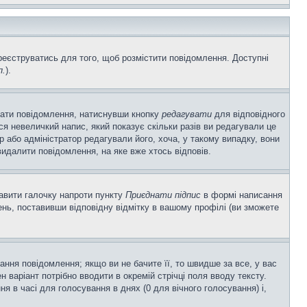
ареєструватись для того, щоб розмістити повідомлення. Доступні
п.
).
вати повідомлення, натиснувши кнопку
редагувати
для відповідного
я невеличкий напис, який показує скільки разів ви редагували це
р або адміністратор редагували його, хоча, у такому випадку, вони
идалити повідомлення, на яке вже хтось відповів.
тавити галочку напроти пункту
Приєднати підпис
в формі написання
нь, поставивши відповідну відмітку в вашому профілі (ви зможете
ня повідомлення; якщо ви не бачите її, то швидше за все, у вас
 варіант потрібно вводити в окремій стрічці поля вводу тексту.
ння в часі для голосування в днях (0 для вічного голосування) і,