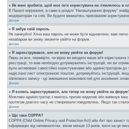
» Як мені зробити, щоб моє ім'я користувача не з'являлось в 
В Панелі керування, а саме в розділі “Налаштування форуму” знайд
модераторам та собі. Ви будете вважатись прихованим користувач
Догори
» Я забув свій пароль
Не панікуйте! Хоча ваш пароль не може бути відновлено, вам легко 
незабаром ви знову зможете увійти на форум.
Догори
» Я зареєструвався, але не можу увійти на форум!
Перш за все, перевірте, чи вірно ви вводите ваше ім'я користувач
реєстрації, то вам необхідно дотримуватись інструкцій, які ви отри
були активовані самостійно користувачами або адміністратором до т
надіслано лист електронною поштою, дотримуйтесь інструкцій, якщо
облікового запису - це зменшення можливостей для анонімних зловж
Догори
» Я колись зареєструвався, але тепер не можу увійти на форум
Можливо адміністратор з якихось причин видалив або вимкнув ваш о
протягом довгого часу не створювали повідомлень. Якщо так сталос
Догори
» Що таке COPPA?
COPPA (Child Online Privacy and Protection Act) або Акт про захист 
інформацію від неповнолітніх, віком менше 13 років, мати на це пись