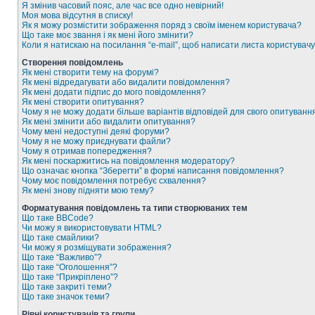
Я змінив часовий пояс, але час все одно невірний!
Моя мова відсутня в списку!
Як я можу розмістити зображення поряд з своїм іменем користувача?
Що таке моє звання і як мені його змінити?
Коли я натискаю на посилання “e-mail”, щоб написати листа користувачу
Створення повідомлень
Як мені створити тему на форумі?
Як мені відредагувати або видалити повідомлення?
Як мені додати підпис до мого повідомлення?
Як мені створити опитування?
Чому я не можу додати більше варіантів відповідей для свого опитуванн
Як мені змінити або видалити опитування?
Чому мені недоступні деякі форуми?
Чому я не можу приєднувати файли?
Чому я отримав попередження?
Як мені поскаржитись на повідомлення модератору?
Що означає кнопка “Зберегти” в формі написання повідомлення?
Чому моє повідомлення потребує схвалення?
Як мені знову підняти мою тему?
Форматування повідомлень та типи створюваних тем
Що таке BBCode?
Чи можу я використовувати HTML?
Що таке смайлики?
Чи можу я розміщувати зображення?
Що таке “Важливо”?
Що таке “Оголошення”?
Що таке “Прикріплено”?
Що таке закриті теми?
Що таке значок теми?
Рівні користувачів та групи