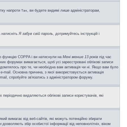
ітку напроти
, ви будете видимі лише адміністраторам,
Так
а натисніть
Я забув свій пароль
, дотримуйтесь інструкцій і
ено функцію COPPA і ви натиснули на
Мені менше 13 років
під час
еяких форумах вимагається, щоб усі зареєстровані облікові записи
ідомлялось про те, чи необхідна вам активація чи ні. Якщо вам було
-mail. Основна причина, з якої використовується активація
ail, спробуйте зв'язатись з адміністратором форуму.
 періодично видаляються облікові записи користувачів, які
 який вимагає від веб-сайтів, які можуть потенційно збирати
ни дозволяють збір особистої інформації від неповнолітніх, віком