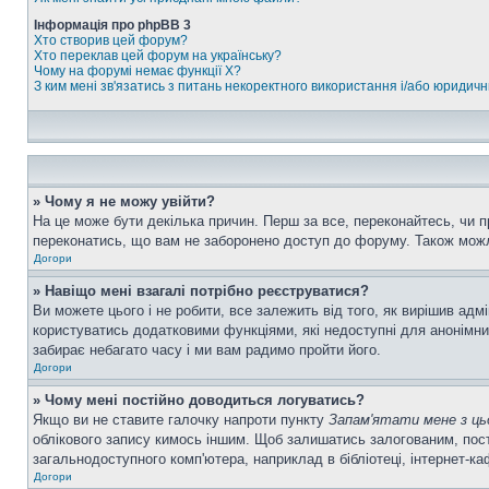
Інформація про phpBB 3
Хто створив цей форум?
Хто переклав цей форум на українську?
Чому на форумі немає функції X?
З ким мені зв'язатись з питань некоректного використання і/або юридич
» Чому я не можу увійти?
На це може бути декілька причин. Перш за все, переконайтесь, чи п
переконатись, що вам не заборонено доступ до форуму. Також можл
Догори
» Навіщо мені взагалі потрібно реєструватися?
Ви можете цього і не робити, все залежить від того, як вирішив ад
користуватись додатковими функціями, які недоступні для анонімних
забирає небагато часу і ми вам радимо пройти його.
Догори
» Чому мені постійно доводиться логуватись?
Якщо ви не ставите галочку напроти пункту
Запам'ятати мене з ць
облікового запису кимось іншим. Щоб залишатись залогованим, пост
загальнодоступного комп'ютера, наприклад в бібліотеці, інтернет-ка
Догори