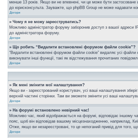
менше 13 років. Якщо ви не впевнені, чи це може бути застосоване 
до юрисконсульта. Зауважте, що phpBB Group не може надавати конс
Догори
» Чому я не можу зареєструватись?
Можливо адміністратор форуму заборонив доступ з вашої адреси IP 
до адміністратора форуму.
Догори
» Що робить “Видалити встановлені форумом файли cookie”?
“Видалити встановлені форумом файли cookie” видаляє усі файли c
виконувати інші функції, такі як відстежування прочитаних повідомл
Догори
» Як мені змінити мої налаштування?
Якщо ви - зареєстрований користувач, усі ваші налаштування зберіг
верхній частині сторінки. Там ви зможете змінити усі ваші налаштув
Догори
» На форумі встановлено невірний час!
Можливо час, який відображається на форумі, відповідає іншому ча
пояс, щоб він відповідав вашому місцезнаходженню, наприклад, Киї
Отже, якщо ви незареєстровані, то це непоганий привід для того, щ
Догори