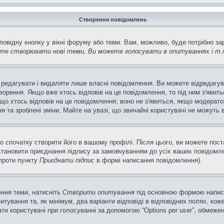
Створення повідомлень
повідну кнопку у вікні форуму або теми. Вам, можливо, буде потрібно з
те створювати нові теми, Ви можете голосувати в опитуваннях і т.
 редагувати і видаляти лише власні повідомлення. Ви можете відредагу
рення. Якщо вже хтось відповів на це повідомлення, то під ним з'явитьс
кщо хтось відповів на це повідомлення; воно не з'явиться, якщо модерато
та зроблені зміни. Майте на увазі, що звичайні користувачі не можуть в
о спочатку створити його в вашому профілі. Після цього, ви можете пос
тановити приєднання підпису за замовчуванням до усіх ваших повідомле
апроти пункту
Приєднати підпис
в формі написання повідомлення).
ення теми, натисніть
Створити опитування
під основною формою написан
ування та, як мінімум, два варіанти відповіді в відповідних полях, кожен
ирати користувачі при голосуванні за допомогою “Options per user”, обмеже