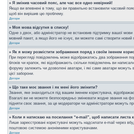
» Я змінив часовий пояс, але час все одно невірний!
Якщо ви впевнені в тому, що ви правильно встановили часовий пояс 
щоб він вирішив цю проблему.
Догори
» Моя мова відсутня в списку!
Одне з двох, або адміністратор не встановив підтримку вашої мови
мовний пакет, а якщо його не існує, ви можете самі створити новий
Догори
» Як я можу розмістити зображення поряд з своїм іменем кори
При перегляді повідомлень може відображатись два зображення пор
блоків чи крапок, які відображають скільки повідомлень ви написал
форуму залежить чи дозволені аватари, і які саме аватари можуть 
цієї заборони.
Догори
» Що таке моє звання і як мені його змінити?
Звання, яке знаходиться під вашим іменем користувача, відображає 
Взагалі ви не можете безпосередньо змінювати жодне звання на фо
підняти своє звання, за це модератори чи адміністратори можуть п
Догори
» Коли я натискаю на посилання “e-mail”, щоб написати листа 
Лише зареєстровані користувачі можуть надсилати e-mail через вб
поштовою системою анонімними користувачами.
Догори