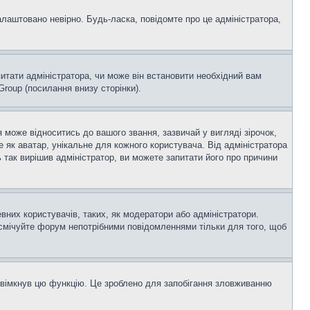
алаштовано невірно. Будь-ласка, повідомте про це адміністратора,
итати адміністратора, чи може він встановити необхідний вам
roup (посилання внизу сторінки).
оже відноситись до вашого звання, зазвичай у вигляді зірочок,
е як аватар, унікальне для кожного користувача. Від адміністратора
 так вирішив адміністратор, ви можете запитати його про причини
вних користувачів, таких, як модератори або адміністратори.
асмічуйте форум непотрібними повідомленнями тільки для того, щоб
увімкнув цю функцію. Це зроблено для запобігання зловживанню