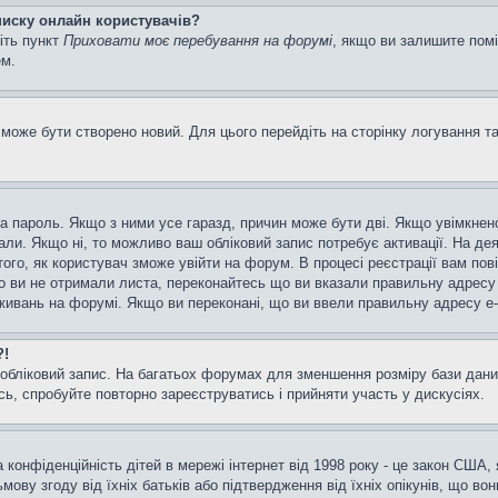
списку онлайн користувачів?
іть пункт
Приховати моє перебування на форумі
, якщо ви залишите пом
ем.
може бути створено новий. Для цього перейдіть на сторінку логування т
а та пароль. Якщо з ними усе гаразд, причин може бути дві. Якщо увімкн
мали. Якщо ні, то можливо ваш обліковий запис потребує активації. На д
ого, як користувач зможе увійти на форум. В процесі реєстрації вам пов
 ви не отримали листа, переконайтесь що ви вказали правильну адресу e
ивань на форумі. Якщо ви переконані, що ви ввели правильну адресу e-m
?!
бліковий запис. На багатьох форумах для зменшення розміру бази даних
ь, спробуйте повторно зареєструватись і прийняти участь у дискусіях.
та конфіденційність дітей в мережі інтернет від 1998 року - це закон США,
мову згоду від їхніх батьків або підтвердження від їхніх опікунів, що во