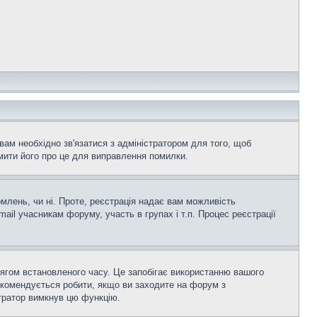
вам необхідно зв'язатися з адміністратором для того, щоб
мити його про це для виправлення помилки.
омлень, чи ні. Проте, реєстрація надає вам можливість
ail учасникам форуму, участь в групах і т.п. Процес реєстрації
тягом встановленого часу. Це запобігає використанню вашого
екомендується робити, якщо ви заходите на форум з
істратор вимкнув цю функцію.