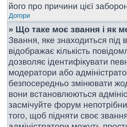
його про причини цієї заборо
Догори
» Що таке моє звання і як м
Звання, яке знаходиться під
відображає кількість повідом
дозволяє ідентифікувати певн
модератори або адміністрато
безпосередньо змінювати жод
вони встановлюються адмініс
засмічуйте форум непотрібн
того, щоб підняти своє званн
адміністратори можуть прост