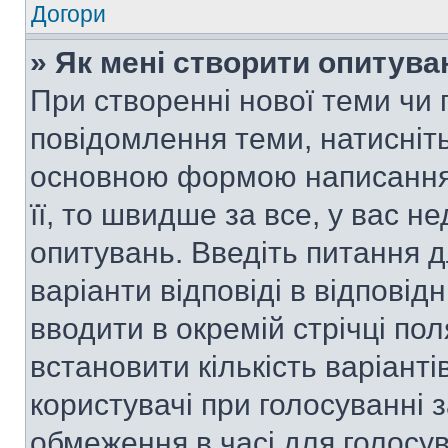
Догори
» Як мені створити опитува
При створенні нової теми чи 
повідомлення теми, натисніт
основною формою написання 
її, то швидше за все, у вас 
опитувань. Введіть питання д
варіанти відповіді в відповід
вводити в окремій стрічці поля
встановити кількість варіанті
користувачі при голосуванні з
обмеження в часі для голосув