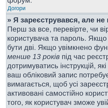
форум.
Догори
» Я зареєструвався, але не
Перш за все, перевірте, чи ві
користувача та пароль. Якщо
бути дві. Якщо увімкнено фу
менше 13 років
під час реєст
дотримуватись інструкцій, як
ваш обліковий запис потребу
вимагається, щоб усі зареєст
активовані самостійно корис
того, як користувач зможе уві