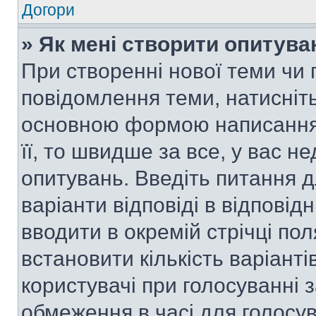
Догори
» Як мені створити опитува
При створенні нової теми чи 
повідомлення теми, натисніт
основною формою написання 
її, то швидше за все, у вас 
опитувань. Введіть питання д
варіанти відповіді в відповід
вводити в окремій стрічці поля
встановити кількість варіанті
користувачі при голосуванні з
обмеження в часі для голосув