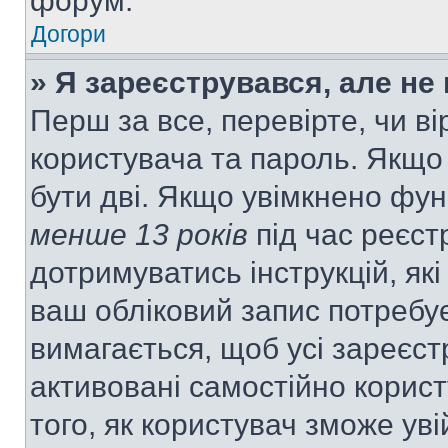
форум.
Догори
» Я зареєструвався, але не
Перш за все, перевірте, чи ві
користувача та пароль. Якщо
бути дві. Якщо увімкнено фу
менше 13 років
під час реєст
дотримуватись інструкцій, як
ваш обліковий запис потребу
вимагається, щоб усі зареєст
активовані самостійно корис
того, як користувач зможе уві