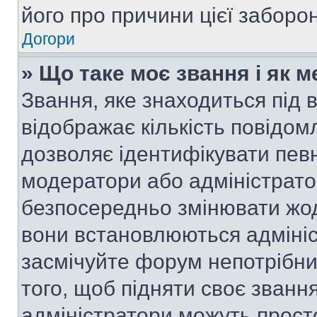
його про причини цієї заборо
Догори
» Що таке моє звання і як м
Звання, яке знаходиться під
відображає кількість повідом
дозволяє ідентифікувати певн
модератори або адміністрато
безпосередньо змінювати жод
вони встановлюються адмініс
засмічуйте форум непотрібн
того, щоб підняти своє званн
адміністратори можуть прост