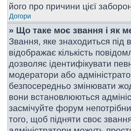
його про причини цієї заборо
Догори
» Що таке моє звання і як м
Звання, яке знаходиться під
відображає кількість повідом
дозволяє ідентифікувати певн
модератори або адміністрато
безпосередньо змінювати жод
вони встановлюються адмініс
засмічуйте форум непотрібн
того, щоб підняти своє званн
адміністратори можуть прост