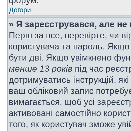
форум.
Догори
» Я зареєструвався, але не
Перш за все, перевірте, чи ві
користувача та пароль. Якщо
бути дві. Якщо увімкнено фу
менше 13 років
під час реєст
дотримуватись інструкцій, як
ваш обліковий запис потребу
вимагається, щоб усі зареєст
активовані самостійно корис
того, як користувач зможе уві