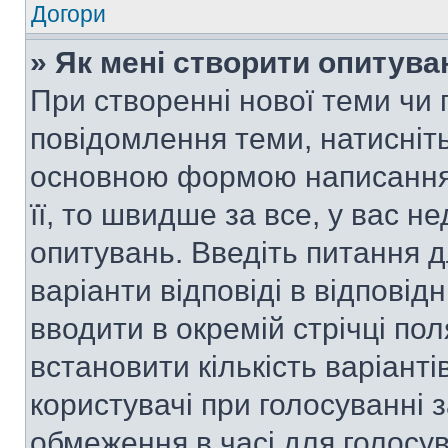
Догори
» Як мені створити опитува
При створенні нової теми чи 
повідомлення теми, натисніт
основною формою написання 
її, то швидше за все, у вас 
опитувань. Введіть питання д
варіанти відповіді в відповід
вводити в окремій стрічці поля
встановити кількість варіанті
користувачі при голосуванні з
обмеження в часі для голосув