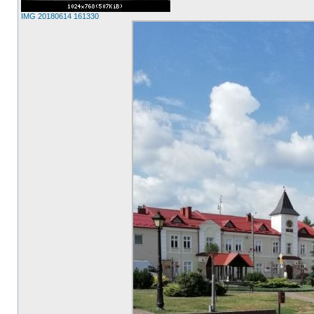
IMG 20180614 161330