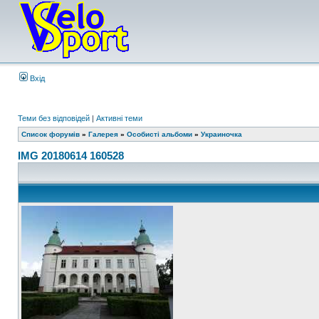
Вхід
Теми без відповідей
|
Активні теми
Список форумів
»
Галерея
»
Особисті альбоми
»
Украиночка
IMG 20180614 160528