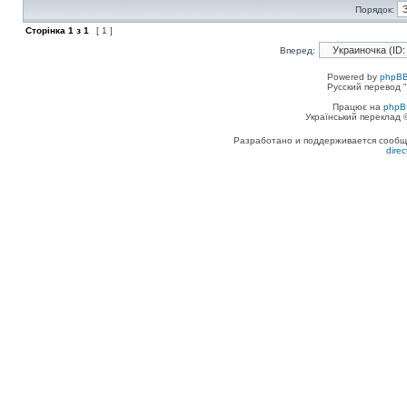
Порядок:
Сторінка
1
з
1
[ 1 ]
Вперед:
Powered by
phpBB
Русский перевод "
Працює на
phpB
Український переклад
Разработано и поддерживается сообщес
dire