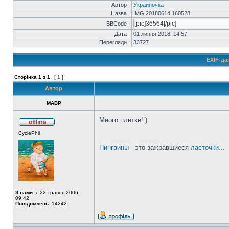
Автор :
Украиночка
Назва :
IMG 20180614 160528
BBCode :
Дата :
01 липня 2018, 14:57
Перегляди :
33727
EXIF-да
Сторінка
1
з
1
[ 1 ]
Автор
MABP
Много плитки! )
CyclePhil
_________________
Пингвины
- это зажравшиеся
ласточки...
З нами з:
22 травня 2006,
09:42
Повідомлень:
14242