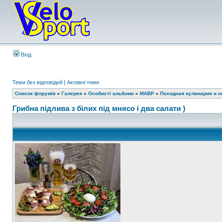
Вхід
Теми без відповідей
|
Активні теми
Список форумів
»
Галерея
»
Особисті альбоми
»
MABP
»
Походная кулинария и не
Грибна підлива з білих під мнясо і два салати )