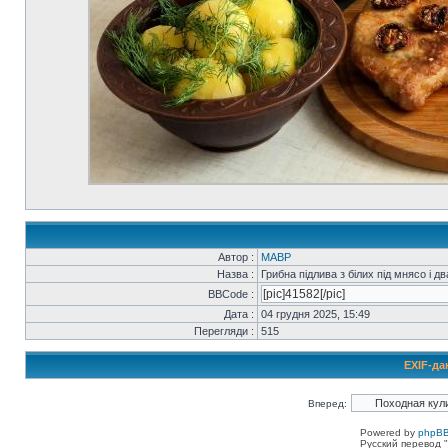
Автор :
MABP
Назва :
Грибна підлива з білих під мнясо і дв
BBCode :
Дата :
04 грудня 2025, 15:49
Перегляди :
515
EXIF-да
Вперед:
Powered by
phpBB
Русский перевод "