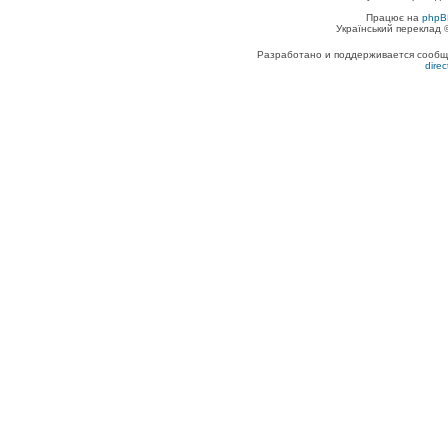
Працює на
phpB
Український переклад
Разработано и поддерживается сообщес
dire