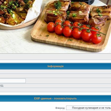
Інформація
:51
EXIF-данные -
показать/скрыть
Вперед: