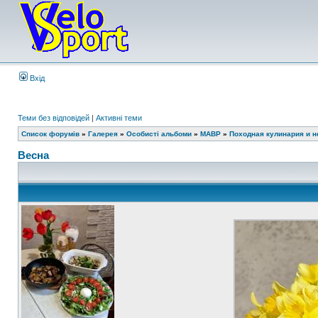
Вхід
Теми без відповідей
|
Активні теми
Список форумів
»
Галерея
»
Особисті альбоми
»
MABP
»
Походная кулинария и не
Весна