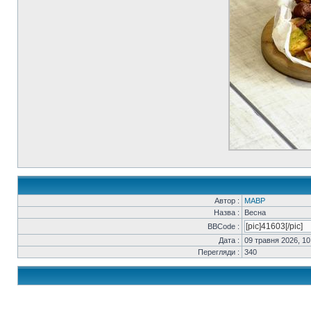
Автор :
MABP
Назва :
Весна
BBCode :
Дата :
09 травня 2026, 10
Перегляди :
340