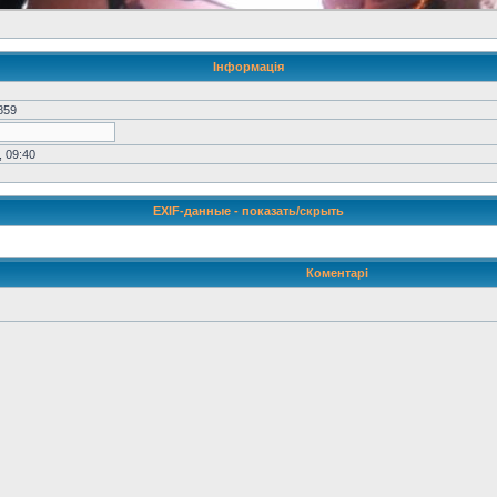
Інформація
859
 09:40
EXIF-данные -
показать/скрыть
Коментарі