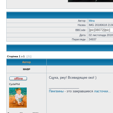
Автор :
Mina
Назва :
IMG 20180618 213
BBCode :
Дата :
02 листопада 2018,
Перегляди :
34937
Сторінка
1
з
1
[ 1 ]
Автор
MABP
Сцука, ржу! Всевидящее око! )
CyclePhil
_________________
Пингвины
- это зажравшиеся
ласточки...