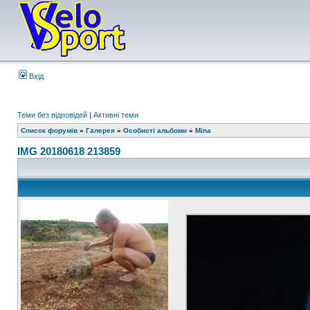
Вхід
Теми без відповідей
|
Активні теми
Список форумів
»
Галерея
»
Особисті альбоми
»
Mina
IMG 20180618 213859