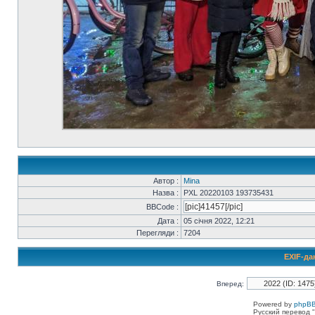
Автор :
Mina
Назва :
PXL 20220103 193735431
BBCode :
Дата :
05 січня 2022, 12:21
Перегляди :
7204
EXIF-да
Вперед:
Powered by
phpBB
Русский перевод "