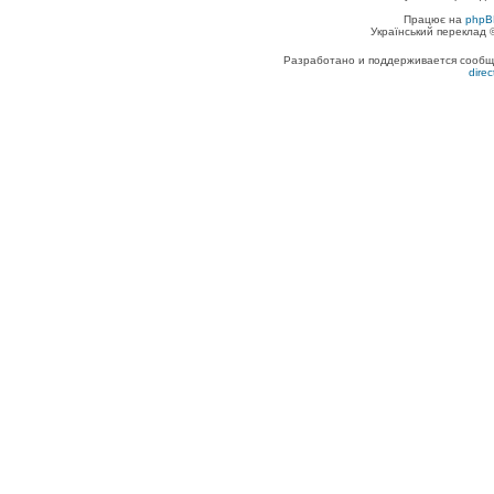
Працює на
phpB
Український переклад
Разработано и поддерживается сообщес
dire