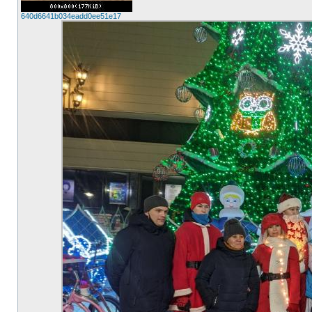
640d6641b034eadd0ee51e17