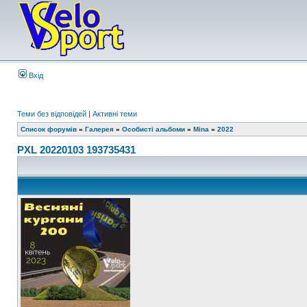
Вхід
Теми без відповідей
|
Активні теми
Список форумів
»
Галерея
»
Особисті альбоми
»
Mina
»
2022
PXL 20220103 193735431