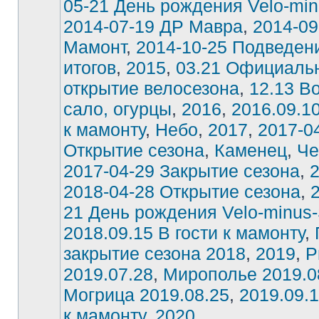
05-21 День рождения Velo-min
2014-07-19 ДР Мавра
,
2014-09
Мамонт
,
2014-10-25 Подведен
итогов
,
2015
,
03.21 Официаль
открытие велосезона
,
12.13 В
сало, огурцы
,
2016
,
2016.09.10
к мамонту
,
Небо
,
2017
,
2017-0
Открытие сезона
,
Каменец
,
Че
2017-04-29 Закрытие сезона
,
2018-04-28 Открытие сезона
,
21 День рождения Velo-minus-
2018.09.15 В гости к мамонту
,
закрытие сезона 2018
,
2019
,
Р
2019.07.28
,
Мирополье 2019.0
Могрица 2019.08.25
,
2019.09.1
к мамонту
,
2020