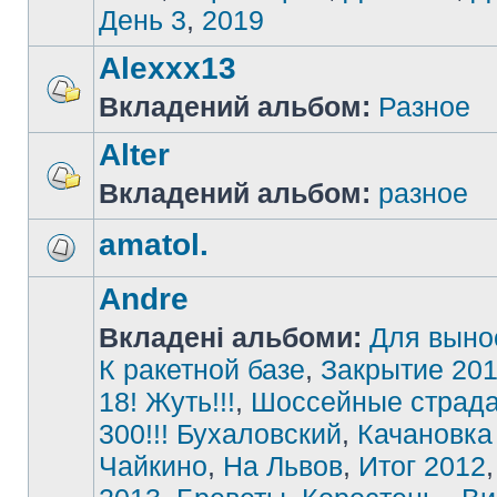
День 3
,
2019
Alexxx13
Вкладений альбом:
Разное
Alter
Вкладений альбом:
разное
amatol.
Andre
Вкладені альбоми:
Для выно
К ракетной базе
,
Закрытие 201
18! Жуть!!!
,
Шоссейные страд
300!!! Бухаловский
,
Качановка
Чайкино
,
На Львов
,
Итог 2012