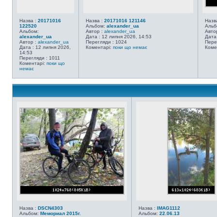
Назва :
20171016
Назва :
20171016 121146
Назв
122520
Альбом:
alexander_ua
Альб
Альбом:
Автор :
alexander_ua
Авто
alexander_ua
Дата : 12 липня 2026, 14:53
Дата
Автор :
alexander_ua
Перегляди : 1024
Пере
Дата : 12 липня 2026,
Коментарі:
поки що немає
Коме
14:53
Перегляди : 1011
Коментарі:
поки що
немає
Назва :
DSCN4303
Назва :
IMAG1112
Альбом:
Мемориал 2015г.
Альбом:
22.06.13