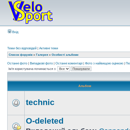
Вхід
Теми без відповідей
|
Активні теми
Список форумів
»
Галерея
»
Особисті альбоми
Останні фото
|
Випадкові фото
|
Останні коментарі
|
Фото з найвищою оцінкою
|
Пе
Ім'я користувача починається з:
Альбом
technic
O-deleted