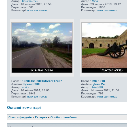
Автор :
Константин
Автор :
Mina
Дата : 10 жовтня 2015, 20:58
Дата : 23 червня 2013, 13:12
Перегляди : 681
Перегляди : 1836
Коментарі:
поки що немає
Коментарі:
поки що немає
Назва :
10286161 289158797917337 ...
Назва :
IMG 1918
Альбом:
Бревет 200
Альбом:
День 2й
Автор :
coricx
Автор :
AlexN10
Дата : 20 квітня 2014, 14:03
Дата : 14 липня 2011, 11:06
Перегляди : 1943
Перегляди : 797
Коментарі:
поки що немає
Коментарі:
поки що немає
Останні коментарі
Список форумів
»
Галерея
»
Особисті альбоми