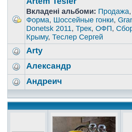
Artem Tesler
Вкладені альбоми:
Продажа
Форма
,
Шоссейные гонки
,
Gran
Donetsk 2011
,
Трек
,
ОФП
,
Сбо
Крыму
,
Теслер Сергей
Arty
Александр
Андреич