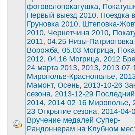
фотовелопокатушка
,
Покатушк
Первый выезд 2010
,
Поездка 
Груновка 2010
,
Штеповка-Жов
2010
,
Чернетчина 2010
,
Покат
2011
,
04.25 Низы-Патриотовка
Ворожба
,
05.03 Могрица
,
Пока
2012
,
04.16 Могрица
,
2012 Бре
24 марта 2013
,
2013
,
2013-07-
Мирополье-Краснополье
,
2013
Мамонт
,
Осень
,
2013-10-26 За
сезона
,
2013-12-29 Последний
2014
,
2014-02-16 Мирополье
,
23 Открытие сезона
,
2014-04-
Вручение медалей Супер-
Рандоннерам на Клубном мес