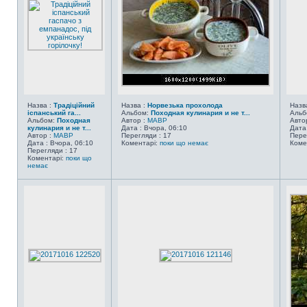
Назва :
Традіційний
Назва :
Норвезька прохолода
Назв
іспанський га...
Альбом:
Походная кулинария и не т...
Альб
Альбом:
Походная
Автор :
MABP
Авто
кулинария и не т...
Дата : Вчора, 06:10
Дата
Автор :
MABP
Перегляди : 17
Пере
Дата : Вчора, 06:10
Коментарі:
поки що немає
Коме
Перегляди : 17
Коментарі:
поки що
немає