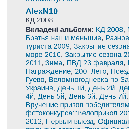
AlexN10
КД 2008
Вкладені альбоми:
КД 2008
,
Братья наши меньшие
,
Разно
туриста 2009
,
Закрытие сезон
море 2010
,
Закрытие сезона 2
2011
,
Зима
,
ПВД 23 февраля
,
Награждение
,
200
,
Лето
,
Поез
Гуево
,
Веломногодневка по З
Украине
,
День 1й
,
День 2й
,
Де
4й
,
День 5й
,
День 6й
,
День 7й
,
Вручение призов победителя
фотоконкурса:"Велоприкол 20
2012
,
Первый выезд
,
Официал