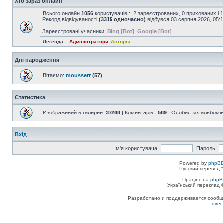
Хто зараз онлайн
Всього онлайн
1056
користувачів :: 2 зареєстрованих, 0 прихованих і 
Рекорд відвідуваності
(3315 одночасно)
відбувся 03 серпня 2026, 05:
Зареєстровані учасники:
Bing [Bot]
,
Google [Bot]
Легенда ::
Адміністратори
,
Авторы
Дні народження
Вітаємо:
mousserr
(57)
Статистика
Изображений в галерее:
37268
| Коментарів :
589
| Особистих альбомів
Вхід
Ім'я користувача:
Пароль:
Powered by
phpBB
Русский перевод "
Працює на
phpB
Український переклад
Разработано и поддерживается сообщес
dire