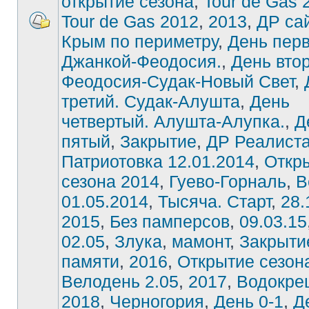
открытие сезона
,
Tour de Gas 
Tour de Gas 2012
,
2013
,
ДР са
Крым по периметру
,
День пер
Джанкой-Феодосия.
,
День вто
Феодосия-Судак-Новый Свет
,
третий. Судак-Алушта
,
День
четвертый. Алушта-Алупка.
,
Д
пятый
,
Закрытие
,
ДР Реалист
Патриотовка 12.01.2014
,
Откр
сезона 2014
,
Гуево-Горналь
,
В
01.05.2014
,
Тысяча. Старт
,
28.
2015
,
Без памперсов
,
09.03.15
02.05
,
Злука
,
мамонт
,
Закрыти
памяти
,
2016
,
Открытие сезон
Велодень 2.05
,
2017
,
Водокре
2018
,
Черногория
,
День 0-1
,
Д