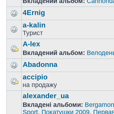
Вкладений альбом:
Cannonda
4Ernig
a-kalin
Турист
A-lex
Вкладений альбом:
Велоден
Abadonna
accipio
на продажу
alexander_ua
Вкладені альбоми:
Bergamon
Sport
,
Покатушки 2009
,
Перва