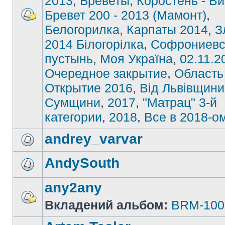
2013
,
Бреветы
,
Коростень - В
Бревет 200 - 2013 (Мамонт)
,
Белогорилка
,
Карпаты 2014
,
З
2014 Білогорілка
,
Софрониевс
пустынь
,
Моя Україна
,
02.11.2
Очередное закрытие
,
Область
Открытие 2016
,
Від Львівщини
Сумщини
,
2017
,
"Матрац" 3-й
категории
,
2018
,
Все в 2018-о
andrey_varvar
AndySouth
any2any
Вкладений альбом:
BRM-100