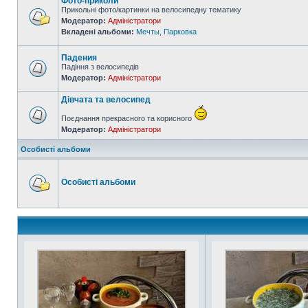
Фото-приколи
Прикольні фото/картинки на велосипедну тематику
Модератор:
Адміністратори
Вкладені альбоми:
Мечты
,
Парковка
Падения
Падіння з велосипедів
Модератор:
Адміністратори
Дівчата та велосипед
Поєднання прекрасного та корисного
Модератор:
Адміністратори
Особисті альбоми
Особисті альбоми