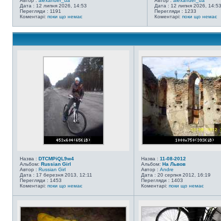
Автор :
alexander_ua
Автор :
alexander_ua
Дата : 12 липня 2026, 14:53
Дата : 12 липня 2026, 14:5
Перегляди : 1191
Перегляди : 1233
Коментарі:
поки що немає
Коментарі:
поки що немає
Назва :
DTCMPiQL9w4
Назва :
11-08-2012
Альбом:
Russian Girl
Альбом:
На Львов
Автор :
Russian Girl
Автор :
Andre
Дата : 17 березня 2013, 12:11
Дата : 20 серпня 2012, 16:19
Перегляди : 1453
Перегляди : 1403
Коментарі:
поки що немає
Коментарі:
поки що немає