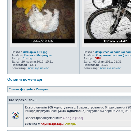
Назва :
Охтырка 181.jpg
Назва :
Открытие сезона (сезон 
Альбом:
Битва с Медведом
Альбом:
Открытие сезона (сезон
Автор :
foxdog
Автор :
OlMi
Дата : 26 жовтня 2015, 15:11
Дата : 03 січня 2011, 01:31
Перегляди : 1271
Перегляди : 3133
Коментарі:
поки що немає
Коментарі:
поки що немає
Останні коментарі
Список форумів
»
Галерея
Хто зараз онлайн
Всього онлайн
905
користувачів :: 1 зареєстрованих, 0 прихованих і 9
Рекорд відвідуваності
(3315 одночасно)
відбувся 03 серпня 2026, 05:
Зареєстровані учасники:
Google [Bot]
Легенда ::
Адміністратори
,
Авторы