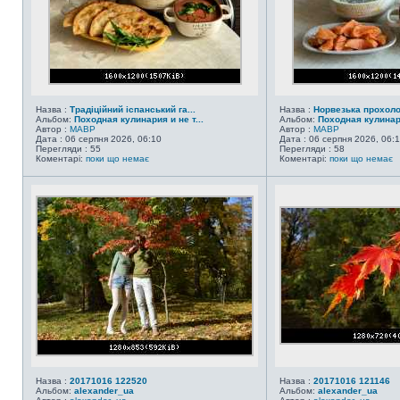
Назва :
Традіційний іспанський га...
Назва :
Норвезька прохол
Альбом:
Походная кулинария и не т...
Альбом:
Походная кулинари
Автор :
MABP
Автор :
MABP
Дата : 06 серпня 2026, 06:10
Дата : 06 серпня 2026, 06:
Перегляди : 55
Перегляди : 58
Коментарі:
поки що немає
Коментарі:
поки що немає
Назва :
20171016 122520
Назва :
20171016 121146
Альбом:
alexander_ua
Альбом:
alexander_ua