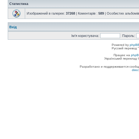
Статистика
Изображений в галерее:
37268
| Коментарів :
589
| Особистих альбомів
Вхід
Ім'я користувача:
Пароль:
Powered by
phpBB
Русский перевод "
Працює на
phpB
Український переклад
Разработано и поддерживается сообщес
dire