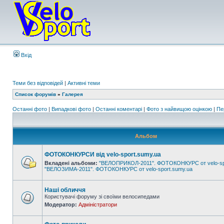
Вхід
Теми без відповідей
|
Активні теми
Список форумів
»
Галерея
Останні фото
|
Випадкові фото
|
Останні коментарі
|
Фото з найвищою оцінкою
|
Пе
Альбом
ФОТОКОНКУРСИ від velo-sport.sumy.ua
Вкладені альбоми:
"ВЕЛОПРИКОЛ-2011". ФОТОКОНКУРС от velo-sp
"ВЕЛОЗИМА-2011". ФОТОКОНКУРС от velo-sport.sumy.ua
Наші обличчя
Користувачі форуму зі своїми велосипедами
Модератор:
Адміністратори