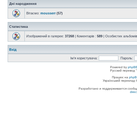
Дні народження
Вітаємо:
mousserr
(57)
Статистика
Изображений в галерее:
37268
| Коментарів :
589
| Особистих альбомів
Вхід
Ім'я користувача:
Пароль:
Powered by
phpBB
Русский перевод "
Працює на
phpB
Український переклад
Разработано и поддерживается сообщес
dire