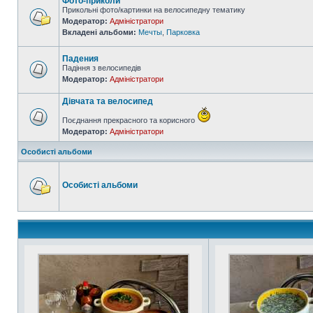
Фото-приколи
Прикольні фото/картинки на велосипедну тематику
Модератор:
Адміністратори
Вкладені альбоми:
Мечты
,
Парковка
Падения
Падіння з велосипедів
Модератор:
Адміністратори
Дівчата та велосипед
Поєднання прекрасного та корисного
Модератор:
Адміністратори
Особисті альбоми
Особисті альбоми