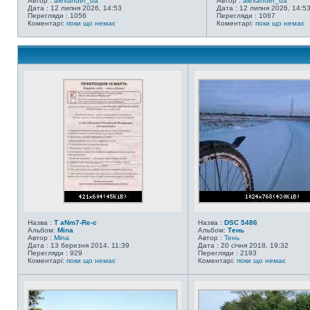
Автор :
alexander_ua
Автор :
alexander_ua
Дата : 12 липня 2026, 14:53
Дата : 12 липня 2026, 14:5
Перегляди : 1056
Перегляди : 1067
Коментарі:
поки що немає
Коментарі:
поки що немає
Назва :
T aNm7-Re-c
Назва :
DSC 5486
Альбом:
Mina
Альбом:
Тень
Автор :
Mina
Автор :
Тень
Дата : 13 березня 2014, 11:39
Дата : 20 січня 2018, 19:32
Перегляди : 929
Перегляди : 2193
Коментарі:
поки що немає
Коментарі:
поки що немає