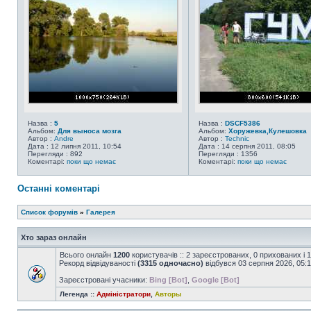
Назва :
5
Назва :
DSCF5386
Альбом:
Для выноса мозга
Альбом:
Хоружевка,Кулешовка
Автор :
Andre
Автор :
Technic
Дата : 12 липня 2011, 10:54
Дата : 14 серпня 2011, 08:05
Перегляди : 892
Перегляди : 1356
Коментарі:
поки що немає
Коментарі:
поки що немає
Останні коментарі
Список форумів
»
Галерея
Хто зараз онлайн
Всього онлайн
1200
користувачів :: 2 зареєстрованих, 0 прихованих і 
Рекорд відвідуваності
(3315 одночасно)
відбувся 03 серпня 2026, 05:
Зареєстровані учасники:
Bing [Bot]
,
Google [Bot]
Легенда ::
Адміністратори
,
Авторы