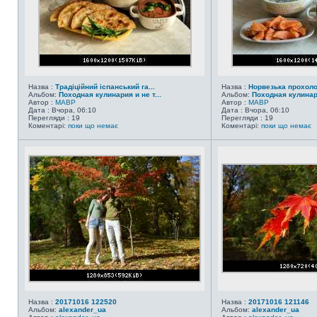
Назва :
Традіційний іспанський га...
Назва :
Норвезька прохол
Альбом:
Походная кулинария и не т...
Альбом:
Походная кулинари
Автор :
MABP
Автор :
MABP
Дата : Вчора, 06:10
Дата : Вчора, 06:10
Перегляди : 19
Перегляди : 19
Коментарі:
поки що немає
Коментарі:
поки що немає
Назва :
20171016 122520
Назва :
20171016 121146
Альбом:
alexander_ua
Альбом:
alexander_ua