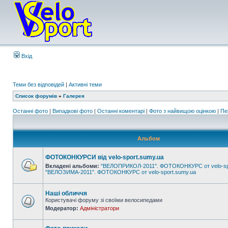
Вхід
Теми без відповідей
|
Активні теми
Список форумів
»
Галерея
Останні фото
|
Випадкові фото
|
Останні коментарі
|
Фото з найвищою оцінкою
|
Пе
Альбом
ФОТОКОНКУРСИ від velo-sport.sumy.ua
Вкладені альбоми:
"ВЕЛОПРИКОЛ-2011". ФОТОКОНКУРС от velo-sp
"ВЕЛОЗИМА-2011". ФОТОКОНКУРС от velo-sport.sumy.ua
Наші обличчя
Користувачі форуму зі своїми велосипедами
Модератор:
Адміністратори