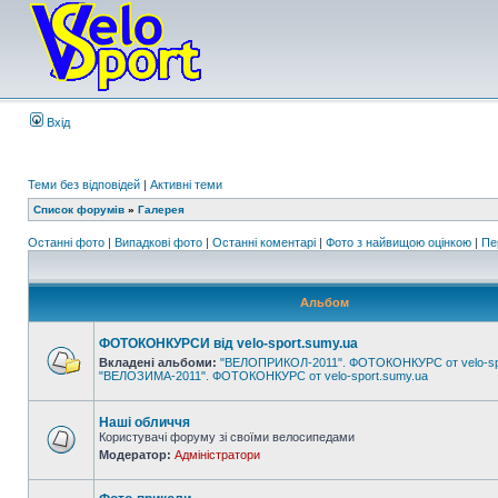
Вхід
Теми без відповідей
|
Активні теми
Список форумів
»
Галерея
Останні фото
|
Випадкові фото
|
Останні коментарі
|
Фото з найвищою оцінкою
|
Пе
Альбом
ФОТОКОНКУРСИ від velo-sport.sumy.ua
Вкладені альбоми:
"ВЕЛОПРИКОЛ-2011". ФОТОКОНКУРС от velo-sp
"ВЕЛОЗИМА-2011". ФОТОКОНКУРС от velo-sport.sumy.ua
Наші обличчя
Користувачі форуму зі своїми велосипедами
Модератор:
Адміністратори