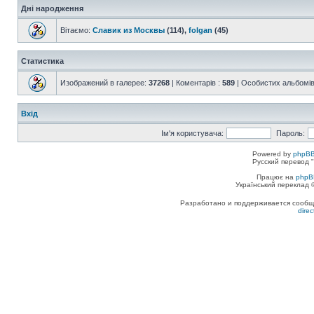
Дні народження
Вітаємо:
Славик из Москвы
(114),
folgan
(45)
Статистика
Изображений в галерее:
37268
| Коментарів :
589
| Особистих альбомів
Вхід
Ім'я користувача:
Пароль:
Powered by
phpBB
Русский перевод "
Працює на
phpB
Український переклад
Разработано и поддерживается сообщес
dire