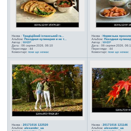
Назва :
Традіційний іспанський га...
Назва :
Норвезька прохол
Альбом:
Походная кулинария и не т...
Альбом:
Походная кулинари
Автор :
MABP
Автор :
MABP
Дата : 06 серпня 2026, 06:10
Дата : 06 серпня 2026, 06:
Перегляди : 44
Перегляди : 44
Коментарі:
поки що немає
Коментарі:
поки що немає
Назва :
20171016 122520
Назва :
20171016 121146
Альбом:
alexander_ua
Альбом:
alexander_ua