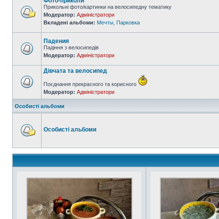
Фото-приколи
Прикольні фото/картинки на велосипедну тематику
Модератор:
Адміністратори
Вкладені альбоми:
Мечты
,
Парковка
Падения
Падіння з велосипедів
Модератор:
Адміністратори
Дівчата та велосипед
Поєднання прекрасного та корисного
Модератор:
Адміністратори
Особисті альбоми
Особисті альбоми