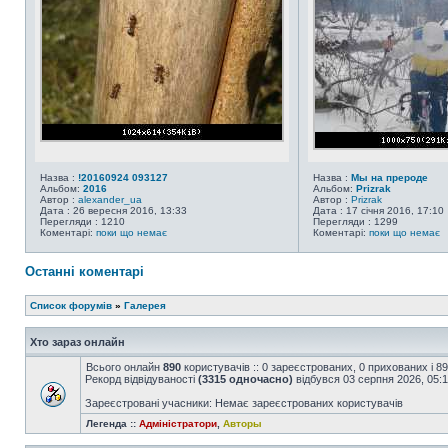
Назва :
!20160924 093127
Назва :
Мы на прероде
Альбом:
2016
Альбом:
Prizrak
Автор :
alexander_ua
Автор :
Prizrak
Дата : 26 вересня 2016, 13:33
Дата : 17 січня 2016, 17:10
Перегляди : 1210
Перегляди : 1299
Коментарі:
поки що немає
Коментарі:
поки що немає
Останні коментарі
Список форумів
»
Галерея
Хто зараз онлайн
Всього онлайн
890
користувачів :: 0 зареєстрованих, 0 прихованих і 8
Рекорд відвідуваності
(3315 одночасно)
відбувся 03 серпня 2026, 05:
Зареєстровані учасники: Немає зареєстрованих користувачів
Легенда ::
Адміністратори
,
Авторы