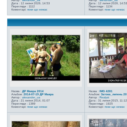
Автор :
alexander_ua
Автор :
alexander_ua
Дата : 12 липня 2026, 14:53
Дата : 12 липня 2026, 14:5
Перегляди : 1112
Перегляди : 1134
Коментарі:
поки що немає
Коментарі:
поки що немає
Назва :
ДР Мавра 2014
Назва :
IMG 4281
Альбом:
2014-07-19 ДР Мавра
Альбом:
Затока_липень 20
Автор :
alexander_ua
Автор :
Realyst
Дата : 21 липня 2014, 01:07
Дата : 31 липня 2015, 11:12
Перегляди : 1389
Перегляди : 1925
Коментарі:
поки що немає
Коментарі:
поки що немає