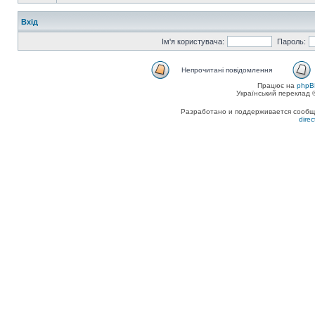
Вхід
Ім'я користувача:
Пароль:
Непрочитані повідомлення
Працює на
phpB
Український переклад
Разработано и поддерживается сообщес
dire