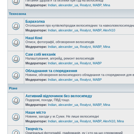
Питання здоров'я та безпеки при їзді на велосипеді
Модератори:
Indian
,
alexander_ua
,
Realyst
,
MABP
,
Mina
Технозона
Барахолка
Оголошення про купівлю/продаж велосипедних та навколовелосипедни
Модератори:
Indian
,
alexander_ua
,
Realyst
,
MABP
,
AlexN10
Наші Коні
Описи, фотографії, обговорення велосипедів
Модератори:
Indian
,
alexander_ua
,
Realyst
,
MABP
,
Mina
Сам собі механік
Налаштування, апгрейд, ремонт велосипедів
Модератори:
Indian
,
alexander_ua
,
Realyst
,
MABP
Обладнання та спорядження
Новини, обговорення велосипедного обладнання та спорядження для 
Модератори:
Indian
,
alexander_ua
,
Realyst
,
MABP
Різне
Активний відпочинок без велосипеду
Подорожі, походи, ПВД тощо.
Модератори:
Indian
,
alexander_ua
,
Realyst
,
MABP
,
Mina
Наше місто
Новини, заходи у м.Суми. Не лише велосипедні
Модератори:
Indian
,
alexander_ua
,
Realyst
,
MABP
,
AlexN10
,
Mina
Творчість
Оригінальні фотографії, графоманія, ну і хто на що спроможний