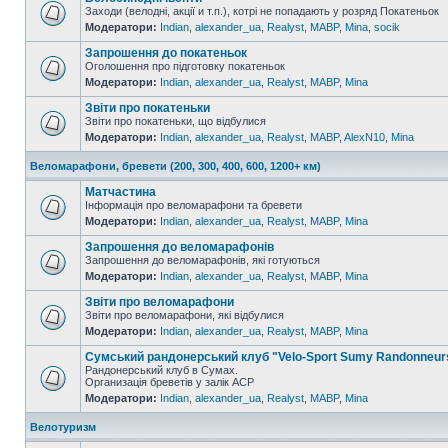
Заходи (велодні, акції и т.п.), котрі не попадають у розряд Покатеньок
Модератори:
Indian
,
alexander_ua
,
Realyst
,
MABP
,
Mina
,
socik
Запрошення до покатеньок
Оголошення про підготовку покатеньок
Модератори:
Indian
,
alexander_ua
,
Realyst
,
MABP
,
Mina
Звіти про покатеньки
Звіти про покатеньки, що відбулися
Модератори:
Indian
,
alexander_ua
,
Realyst
,
MABP
,
AlexN10
,
Mina
Веломарафони, бревети (200, 300, 400, 600, 1200+ км)
Матчастина
Інформація про веломарафони та бревети
Модератори:
Indian
,
alexander_ua
,
Realyst
,
MABP
,
Mina
Запрошення до веломарафонів
Запрошення до веломарафонів, які готуються
Модератори:
Indian
,
alexander_ua
,
Realyst
,
MABP
,
Mina
Звіти про веломарафони
Звіти про веломарафони, які відбулися
Модератори:
Indian
,
alexander_ua
,
Realyst
,
MABP
,
Mina
Сумський рандонерський клуб "Velo-Sport Sumy Randonneur
Рандонерський клуб в Сумах.
Организація бреветів у залік АСР
Модератори:
Indian
,
alexander_ua
,
Realyst
,
MABP
,
Mina
Велотуризм