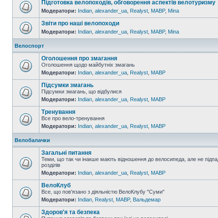
Підготовка велопоходів, обговорення аспектів велотуризму
Модератори:
Indian
,
alexander_ua
,
Realyst
,
MABP
,
Mina
Звіти про наші велопоходи
Модератори:
Indian
,
alexander_ua
,
Realyst
,
MABP
,
Mina
Велоспорт
Оголошення про змагання
Оголошення щодо майбутніх змагань
Модератори:
Indian
,
alexander_ua
,
Realyst
,
MABP
Підсумки змагань
Підсумки змагань, що відбулися
Модератори:
Indian
,
alexander_ua
,
Realyst
,
MABP
Тренування
Все про вело-тренування
Модератори:
Indian
,
alexander_ua
,
Realyst
,
MABP
Велобалачки
Загальні питання
Теми, що так чи інакше мають відношення до велосипеда, але не підпа
розділів
Модератори:
Indian
,
alexander_ua
,
Realyst
,
MABP
ВелоКлуб
Все, що пов'язано з діяльністю ВелоКлубу "Суми"
Модератори:
Indian
,
Realyst
,
MABP
,
Вальдемар
Здоров'я та безпека