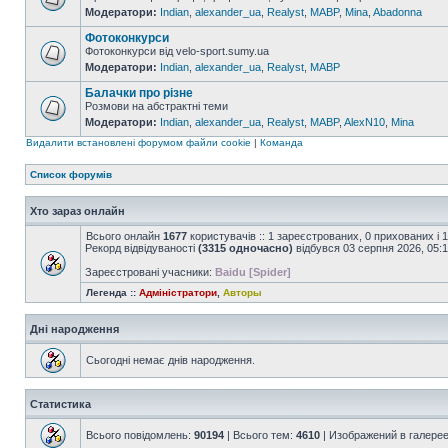
Модератори:
Indian
,
alexander_ua
,
Realyst
,
MABP
,
Mina
,
Abadonna
Фотоконкурси
Фотоконкурси від velo-sport.sumy.ua
Модератори:
Indian
,
alexander_ua
,
Realyst
,
MABP
Балачки про різне
Розмови на абстрактні теми
Модератори:
Indian
,
alexander_ua
,
Realyst
,
MABP
,
AlexN10
,
Mina
Видалити встановлені форумом файли cookie
|
Команда
Список форумів
Хто зараз онлайн
Всього онлайн
1677
користувачів :: 1 зареєстрованих, 0 прихованих і 
Рекорд відвідуваності
(3315 одночасно)
відбувся 03 серпня 2026, 05:
Зареєстровані учасники:
Baidu [Spider]
Легенда ::
Адміністратори
,
Авторы
Дні народження
Сьогодні немає днів народження.
Статистика
Всього повідомлень:
90194
| Всього тем:
4610
| Изображений в галере