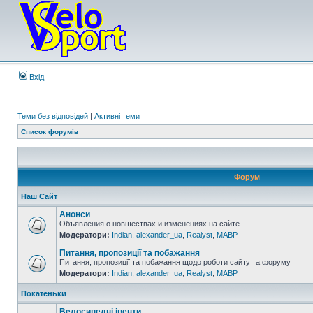
Вхід
Теми без відповідей
|
Активні теми
Список форумів
Форум
Наш Сайт
Анонси
Объявления о новшествах и изменениях на сайте
Модератори:
Indian
,
alexander_ua
,
Realyst
,
MABP
Питання, пропозиції та побажання
Питання, пропозиції та побажання щодо роботи сайту та форуму
Модератори:
Indian
,
alexander_ua
,
Realyst
,
MABP
Покатеньки
Велосипедні івенти