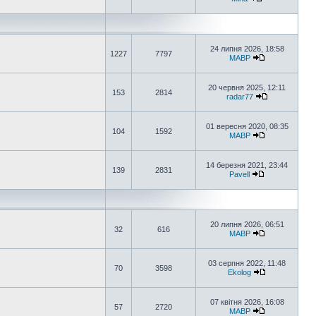
24 липня 2026, 18:58
1227
7797
MABP
20 червня 2025, 12:11
153
2814
radar77
01 вересня 2020, 08:35
104
1592
MABP
14 березня 2021, 23:44
139
2831
Pavell
20 липня 2026, 06:51
32
616
MABP
03 серпня 2022, 11:48
70
3598
Ekolog
07 квітня 2026, 16:08
57
2720
MABP