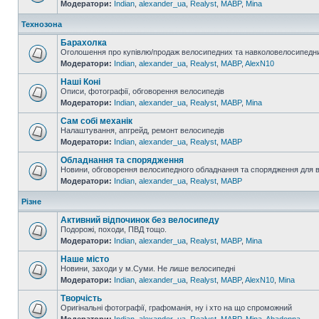
Модератори:
Indian
,
alexander_ua
,
Realyst
,
MABP
,
Mina
Технозона
Барахолка
Оголошення про купівлю/продаж велосипедних та навколовелосипедни
Модератори:
Indian
,
alexander_ua
,
Realyst
,
MABP
,
AlexN10
Наші Коні
Описи, фотографії, обговорення велосипедів
Модератори:
Indian
,
alexander_ua
,
Realyst
,
MABP
,
Mina
Сам собі механік
Налаштування, апгрейд, ремонт велосипедів
Модератори:
Indian
,
alexander_ua
,
Realyst
,
MABP
Обладнання та спорядження
Новини, обговорення велосипедного обладнання та спорядження для 
Модератори:
Indian
,
alexander_ua
,
Realyst
,
MABP
Різне
Активний відпочинок без велосипеду
Подорожі, походи, ПВД тощо.
Модератори:
Indian
,
alexander_ua
,
Realyst
,
MABP
,
Mina
Наше місто
Новини, заходи у м.Суми. Не лише велосипедні
Модератори:
Indian
,
alexander_ua
,
Realyst
,
MABP
,
AlexN10
,
Mina
Творчість
Оригінальні фотографії, графоманія, ну і хто на що спроможний