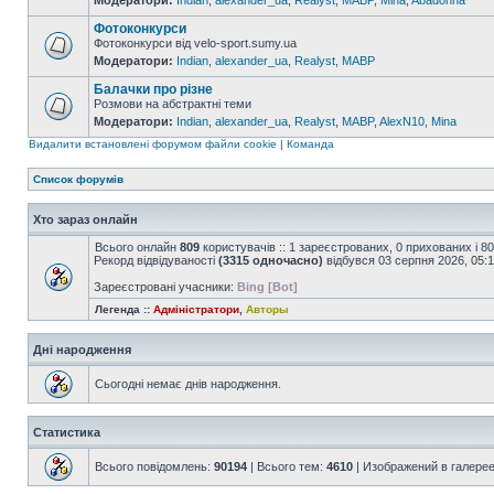
Модератори:
Indian
,
alexander_ua
,
Realyst
,
MABP
,
Mina
,
Abadonna
Фотоконкурси
Фотоконкурси від velo-sport.sumy.ua
Модератори:
Indian
,
alexander_ua
,
Realyst
,
MABP
Балачки про різне
Розмови на абстрактні теми
Модератори:
Indian
,
alexander_ua
,
Realyst
,
MABP
,
AlexN10
,
Mina
Видалити встановлені форумом файли cookie
|
Команда
Список форумів
Хто зараз онлайн
Всього онлайн
809
користувачів :: 1 зареєстрованих, 0 прихованих і 8
Рекорд відвідуваності
(3315 одночасно)
відбувся 03 серпня 2026, 05:
Зареєстровані учасники:
Bing [Bot]
Легенда ::
Адміністратори
,
Авторы
Дні народження
Сьогодні немає днів народження.
Статистика
Всього повідомлень:
90194
| Всього тем:
4610
| Изображений в галере