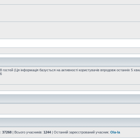
08 гостей (Ця інформація базується на активності користувачів впродовж останніх 5 хви
16
е:
37268
| Всього учасників:
1244
| Останній зареєстрований учасник:
Ola-la