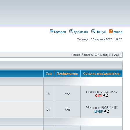
Галерея
Допомога
Пошук
Канал
Сьогодні: 06 серпня 2026, 16:57
Часовий пояс UTC + 2 годин [
DST
]
Тем
Повідомлень
Останнє повідомлення
14 лютого 2023, 15:47
6
362
OlMi
26 червня 2025, 14:51
21
639
MABP