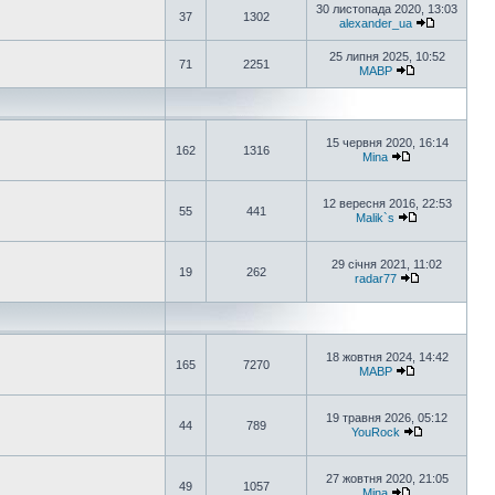
30 листопада 2020, 13:03
37
1302
alexander_ua
25 липня 2025, 10:52
71
2251
MABP
15 червня 2020, 16:14
162
1316
Mina
12 вересня 2016, 22:53
55
441
Malik`s
29 січня 2021, 11:02
19
262
radar77
18 жовтня 2024, 14:42
165
7270
MABP
19 травня 2026, 05:12
44
789
YouRock
27 жовтня 2020, 21:05
49
1057
Mina