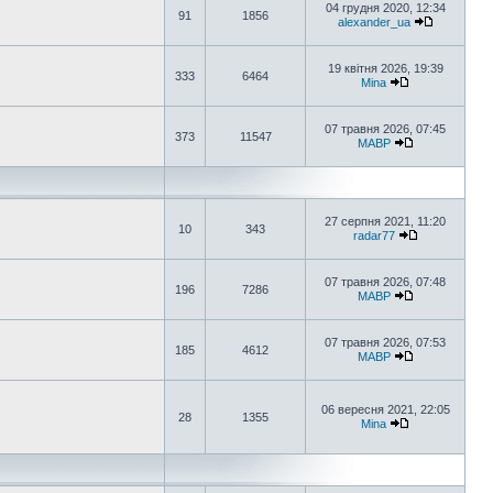
04 грудня 2020, 12:34
91
1856
alexander_ua
19 квітня 2026, 19:39
333
6464
Mina
07 травня 2026, 07:45
373
11547
MABP
27 серпня 2021, 11:20
10
343
radar77
07 травня 2026, 07:48
196
7286
MABP
07 травня 2026, 07:53
185
4612
MABP
06 вересня 2021, 22:05
28
1355
Mina