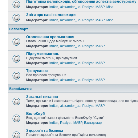
Підготовка велопоходів, обговорення аспектів велотуризму
Модератори:
Indian
,
alexander_ua
,
Realyst
,
MABP
,
Mina
Звіти про наші велопоходи
Модератори:
Indian
,
alexander_ua
,
Realyst
,
MABP
,
Mina
Велоспорт
Оголошення про змагання
Оголошення щодо майбутніх змагань
Модератори:
Indian
,
alexander_ua
,
Realyst
,
MABP
Підсумки змагань
Підсумки змагань, що відбулися
Модератори:
Indian
,
alexander_ua
,
Realyst
,
MABP
Тренування
Все про вело-тренування
Модератори:
Indian
,
alexander_ua
,
Realyst
,
MABP
Велобалачки
Загальні питання
Теми, що так чи інакше мають відношення до велосипеда, але не підпа
Модератори:
Indian
,
alexander_ua
,
Realyst
,
MABP
ВелоКлуб
Все, що пов'язано з діяльністю ВелоКлубу "Суми"
Модератори:
Indian
,
Realyst
,
MABP
,
Вальдемар
Здоров'я та безпека
Питання здоров'я та безпеки при їзді на велосипеді