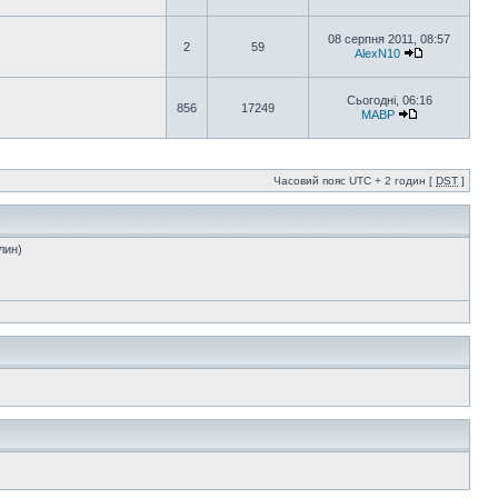
08 серпня 2011, 08:57
2
59
AlexN10
Сьогодні, 06:16
856
17249
MABP
Часовий пояс UTC + 2 годин [
DST
]
лин)