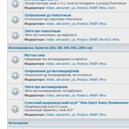
Заходи (велодні, акції и т.п.), котрі не попадають у розряд Покатеньок
Модератори:
Indian
,
alexander_ua
,
Realyst
,
MABP
,
Mina
,
socik
Запрошення до покатеньок
Оголошення про підготовку покатеньок
Модератори:
Indian
,
alexander_ua
,
Realyst
,
MABP
,
Mina
Звіти про покатеньки
Звіти про покатеньки, що відбулися
Модератори:
Indian
,
alexander_ua
,
Realyst
,
MABP
,
AlexN10
,
Mina
Веломарафони, бревети (200, 300, 400, 600, 1200+ км)
Матчастина
Інформація про веломарафони та бревети
Модератори:
Indian
,
alexander_ua
,
Realyst
,
MABP
,
Mina
Запрошення до веломарафонів
Запрошення до веломарафонів, які готуються
Модератори:
Indian
,
alexander_ua
,
Realyst
,
MABP
,
Mina
Звіти про веломарафони
Звіти про веломарафони, які відбулися
Модератори:
Indian
,
alexander_ua
,
Realyst
,
MABP
,
Mina
Сумський рандонерський клуб "Velo-Sport Sumy Randonneur
Рандонерський клуб в Сумах.
Организація бреветів у залік АСР
Модератори:
Indian
,
alexander_ua
,
Realyst
,
MABP
,
Mina
Велотуризм