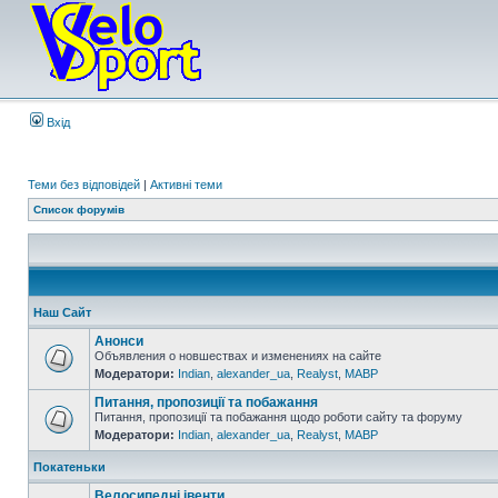
Вхід
Теми без відповідей
|
Активні теми
Список форумів
Наш Сайт
Анонси
Объявления о новшествах и изменениях на сайте
Модератори:
Indian
,
alexander_ua
,
Realyst
,
MABP
Питання, пропозиції та побажання
Питання, пропозиції та побажання щодо роботи сайту та форуму
Модератори:
Indian
,
alexander_ua
,
Realyst
,
MABP
Покатеньки
Велосипедні івенти