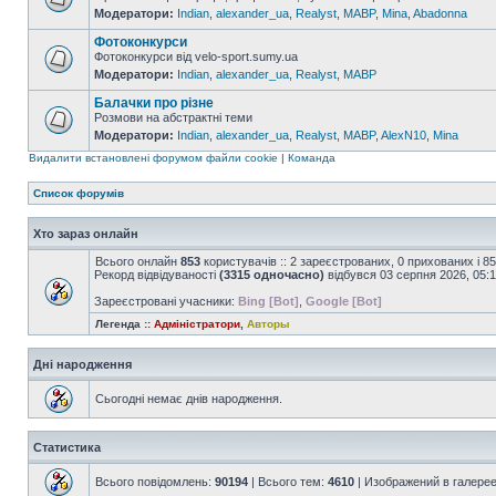
Модератори:
Indian
,
alexander_ua
,
Realyst
,
MABP
,
Mina
,
Abadonna
Фотоконкурси
Фотоконкурси від velo-sport.sumy.ua
Модератори:
Indian
,
alexander_ua
,
Realyst
,
MABP
Балачки про різне
Розмови на абстрактні теми
Модератори:
Indian
,
alexander_ua
,
Realyst
,
MABP
,
AlexN10
,
Mina
Видалити встановлені форумом файли cookie
|
Команда
Список форумів
Хто зараз онлайн
Всього онлайн
853
користувачів :: 2 зареєстрованих, 0 прихованих і 8
Рекорд відвідуваності
(3315 одночасно)
відбувся 03 серпня 2026, 05:
Зареєстровані учасники:
Bing [Bot]
,
Google [Bot]
Легенда ::
Адміністратори
,
Авторы
Дні народження
Сьогодні немає днів народження.
Статистика
Всього повідомлень:
90194
| Всього тем:
4610
| Изображений в галере