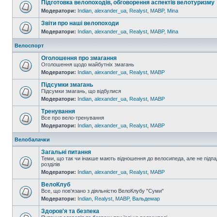
Підготовка велопоходів, обговорення аспектів велотуризму
Модератори:
Indian
,
alexander_ua
,
Realyst
,
MABP
,
Mina
Звіти про наші велопоходи
Модератори:
Indian
,
alexander_ua
,
Realyst
,
MABP
,
Mina
Велоспорт
Оголошення про змагання
Оголошення щодо майбутніх змагань
Модератори:
Indian
,
alexander_ua
,
Realyst
,
MABP
Підсумки змагань
Підсумки змагань, що відбулися
Модератори:
Indian
,
alexander_ua
,
Realyst
,
MABP
Тренування
Все про вело-тренування
Модератори:
Indian
,
alexander_ua
,
Realyst
,
MABP
Велобалачки
Загальні питання
Теми, що так чи інакше мають відношення до велосипеда, але не підпа
розділів
Модератори:
Indian
,
alexander_ua
,
Realyst
,
MABP
ВелоКлуб
Все, що пов'язано з діяльністю ВелоКлубу "Суми"
Модератори:
Indian
,
Realyst
,
MABP
,
Вальдемар
Здоров'я та безпека