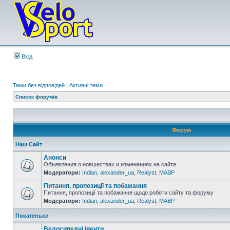
Вхід
Теми без відповідей
|
Активні теми
Список форумів
Форум
Наш Сайт
Анонси
Объявления о новшествах и изменениях на сайте
Модератори:
Indian
,
alexander_ua
,
Realyst
,
MABP
Питання, пропозиції та побажання
Питання, пропозиції та побажання щодо роботи сайту та форуму
Модератори:
Indian
,
alexander_ua
,
Realyst
,
MABP
Покатеньки
Велосипедні івенти