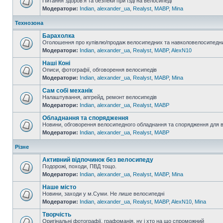
Питання здоров'я та безпеки при їзді на велосипеді
Модератори:
Indian
,
alexander_ua
,
Realyst
,
MABP
,
Mina
Технозона
Барахолка
Оголошення про купівлю/продаж велосипедних та навколовелосипедни
Модератори:
Indian
,
alexander_ua
,
Realyst
,
MABP
,
AlexN10
Наші Коні
Описи, фотографії, обговорення велосипедів
Модератори:
Indian
,
alexander_ua
,
Realyst
,
MABP
,
Mina
Сам собі механік
Налаштування, апгрейд, ремонт велосипедів
Модератори:
Indian
,
alexander_ua
,
Realyst
,
MABP
Обладнання та спорядження
Новини, обговорення велосипедного обладнання та спорядження для 
Модератори:
Indian
,
alexander_ua
,
Realyst
,
MABP
Різне
Активний відпочинок без велосипеду
Подорожі, походи, ПВД тощо.
Модератори:
Indian
,
alexander_ua
,
Realyst
,
MABP
,
Mina
Наше місто
Новини, заходи у м.Суми. Не лише велосипедні
Модератори:
Indian
,
alexander_ua
,
Realyst
,
MABP
,
AlexN10
,
Mina
Творчість
Оригінальні фотографії, графоманія, ну і хто на що спроможний