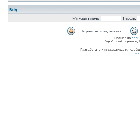
Вхід
Ім'я користувача:
Пароль:
Непрочитані повідомлення
Працює на
phpB
Український переклад
Разработано и поддерживается сообщес
dire