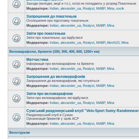
Заходи (велодні, акції и т.п.), котрі не попадають у розряд Покатеньок
Модератори:
Indian
,
alexander_ua
,
Realyst
,
MABP
,
Mina
,
socik
Запрошення до покатеньок
Оголошення про підготовку покатеньок
Модератори:
Indian
,
alexander_ua
,
Realyst
,
MABP
,
Mina
Звіти про покатеньки
Звіти про покатеньки, що відбулися
Модератори:
Indian
,
alexander_ua
,
Realyst
,
MABP
,
AlexN10
,
Mina
Веломарафони, бревети (200, 300, 400, 600, 1200+ км)
Матчастина
Інформація про веломарафони та бревети
Модератори:
Indian
,
alexander_ua
,
Realyst
,
MABP
,
Mina
Запрошення до веломарафонів
Запрошення до веломарафонів, які готуються
Модератори:
Indian
,
alexander_ua
,
Realyst
,
MABP
,
Mina
Звіти про веломарафони
Звіти про веломарафони, які відбулися
Модератори:
Indian
,
alexander_ua
,
Realyst
,
MABP
,
Mina
Сумський рандонерський клуб "Velo-Sport Sumy Randonneur
Рандонерський клуб в Сумах.
Организація бреветів у залік АСР
Модератори:
Indian
,
alexander_ua
,
Realyst
,
MABP
,
Mina
Велотуризм