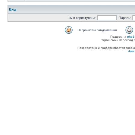
Вхід
Ім'я користувача:
Пароль:
Непрочитані повідомлення
Працює на
phpB
Український переклад
Разработано и поддерживается сообщес
dire