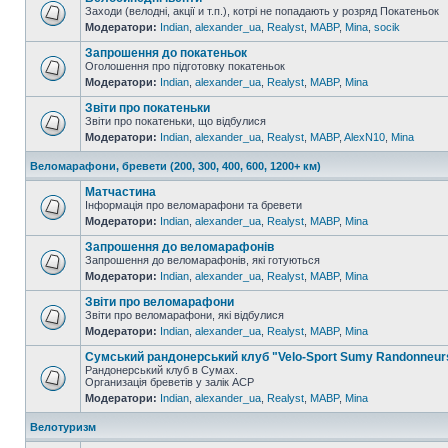
Заходи (велодні, акції и т.п.), котрі не попадають у розряд Покатеньок
Модератори:
Indian
,
alexander_ua
,
Realyst
,
MABP
,
Mina
,
socik
Запрошення до покатеньок
Оголошення про підготовку покатеньок
Модератори:
Indian
,
alexander_ua
,
Realyst
,
MABP
,
Mina
Звіти про покатеньки
Звіти про покатеньки, що відбулися
Модератори:
Indian
,
alexander_ua
,
Realyst
,
MABP
,
AlexN10
,
Mina
Веломарафони, бревети (200, 300, 400, 600, 1200+ км)
Матчастина
Інформація про веломарафони та бревети
Модератори:
Indian
,
alexander_ua
,
Realyst
,
MABP
,
Mina
Запрошення до веломарафонів
Запрошення до веломарафонів, які готуються
Модератори:
Indian
,
alexander_ua
,
Realyst
,
MABP
,
Mina
Звіти про веломарафони
Звіти про веломарафони, які відбулися
Модератори:
Indian
,
alexander_ua
,
Realyst
,
MABP
,
Mina
Сумський рандонерський клуб "Velo-Sport Sumy Randonneur
Рандонерський клуб в Сумах.
Организація бреветів у залік АСР
Модератори:
Indian
,
alexander_ua
,
Realyst
,
MABP
,
Mina
Велотуризм