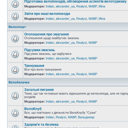
Підготовка велопоходів, обговорення аспектів велотуризму
Модератори:
Indian
,
alexander_ua
,
Realyst
,
MABP
,
Mina
Звіти про наші велопоходи
Модератори:
Indian
,
alexander_ua
,
Realyst
,
MABP
,
Mina
Велоспорт
Оголошення про змагання
Оголошення щодо майбутніх змагань
Модератори:
Indian
,
alexander_ua
,
Realyst
,
MABP
Підсумки змагань
Підсумки змагань, що відбулися
Модератори:
Indian
,
alexander_ua
,
Realyst
,
MABP
Тренування
Все про вело-тренування
Модератори:
Indian
,
alexander_ua
,
Realyst
,
MABP
Велобалачки
Загальні питання
Теми, що так чи інакше мають відношення до велосипеда, але не підпа
розділів
Модератори:
Indian
,
alexander_ua
,
Realyst
,
MABP
ВелоКлуб
Все, що пов'язано з діяльністю ВелоКлубу "Суми"
Модератори:
Indian
,
Realyst
,
MABP
,
Вальдемар
Здоров'я та безпека