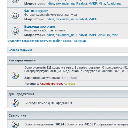
Модератори:
Indian
,
alexander_ua
,
Realyst
,
MABP
,
Mina
,
Abadonna
Фотоконкурси
Фотоконкурси від velo-sport.sumy.ua
Модератори:
Indian
,
alexander_ua
,
Realyst
,
MABP
Балачки про різне
Розмови на абстрактні теми
Модератори:
Indian
,
alexander_ua
,
Realyst
,
MABP
,
AlexN10
,
Mina
Видалити встановлені форумом файли cookie
|
Команда
Список форумів
Хто зараз онлайн
Всього онлайн
911
користувачів :: 1 зареєстрованих, 0 прихованих і 9
Рекорд відвідуваності
(3315 одночасно)
відбувся 03 серпня 2026, 05:
Зареєстровані учасники:
Bing [Bot]
Легенда ::
Адміністратори
,
Авторы
Дні народження
Сьогодні немає днів народження.
Статистика
Всього повідомлень:
90194
| Всього тем:
4610
| Изображений в галере