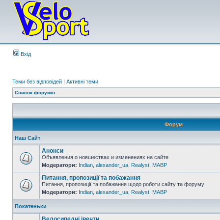
Вхід
Теми без відповідей
|
Активні теми
Список форумів
Форум
Наш Сайт
Анонси
Объявления о новшествах и изменениях на сайте
Модератори:
Indian
,
alexander_ua
,
Realyst
,
MABP
Питання, пропозиції та побажання
Питання, пропозиції та побажання щодо роботи сайту та форуму
Модератори:
Indian
,
alexander_ua
,
Realyst
,
MABP
Покатеньки
Велосипедні івенти