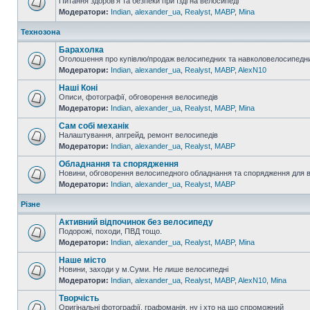
Питання здоров'я та безпеки при їзді на велосипеді
Модератори:
Indian
,
alexander_ua
,
Realyst
,
MABP
,
Mina
Технозона
Барахолка
Оголошення про купівлю/продаж велосипедних та навколовелосипедни
Модератори:
Indian
,
alexander_ua
,
Realyst
,
MABP
,
AlexN10
Наші Коні
Описи, фотографії, обговорення велосипедів
Модератори:
Indian
,
alexander_ua
,
Realyst
,
MABP
,
Mina
Сам собі механік
Налаштування, апгрейд, ремонт велосипедів
Модератори:
Indian
,
alexander_ua
,
Realyst
,
MABP
Обладнання та спорядження
Новини, обговорення велосипедного обладнання та спорядження для 
Модератори:
Indian
,
alexander_ua
,
Realyst
,
MABP
Різне
Активний відпочинок без велосипеду
Подорожі, походи, ПВД тощо.
Модератори:
Indian
,
alexander_ua
,
Realyst
,
MABP
,
Mina
Наше місто
Новини, заходи у м.Суми. Не лише велосипедні
Модератори:
Indian
,
alexander_ua
,
Realyst
,
MABP
,
AlexN10
,
Mina
Творчість
Оригінальні фотографії, графоманія, ну і хто на що спроможний