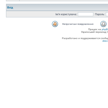
Вхід
Ім'я користувача:
Пароль:
Непрочитані повідомлення
Працює на
phpB
Український переклад
Разработано и поддерживается сообщес
dire