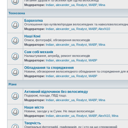
Питання здоров'я та безпеки при їзді на велосипеді
Модератори:
Indian
,
alexander_ua
,
Realyst
,
MABP
,
Mina
Технозона
Барахолка
Оголошення про купівлю/продаж велосипедних та навколовелосипедни
Модератори:
Indian
,
alexander_ua
,
Realyst
,
MABP
,
AlexN10
Наші Коні
Описи, фотографії, обговорення велосипедів
Модератори:
Indian
,
alexander_ua
,
Realyst
,
MABP
,
Mina
Сам собі механік
Налаштування, апгрейд, ремонт велосипедів
Модератори:
Indian
,
alexander_ua
,
Realyst
,
MABP
Обладнання та спорядження
Новини, обговорення велосипедного обладнання та спорядження для 
Модератори:
Indian
,
alexander_ua
,
Realyst
,
MABP
Різне
Активний відпочинок без велосипеду
Подорожі, походи, ПВД тощо.
Модератори:
Indian
,
alexander_ua
,
Realyst
,
MABP
,
Mina
Наше місто
Новини, заходи у м.Суми. Не лише велосипедні
Модератори:
Indian
,
alexander_ua
,
Realyst
,
MABP
,
AlexN10
,
Mina
Творчість
Оригінальні фотографії, графоманія, ну і хто на що спроможний