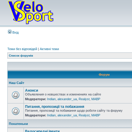
Вхід
Теми без відповідей
|
Активні теми
Список форумів
Форум
Наш Сайт
Анонси
Объявления о новшествах и изменениях на сайте
Модератори:
Indian
,
alexander_ua
,
Realyst
,
MABP
Питання, пропозиції та побажання
Питання, пропозиції та побажання щодо роботи сайту та форуму
Модератори:
Indian
,
alexander_ua
,
Realyst
,
MABP
Покатеньки
Велосипедні івенти