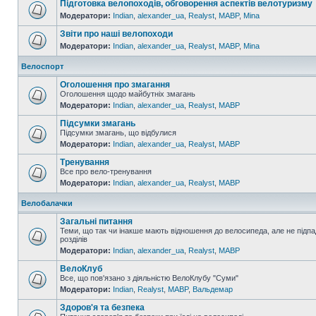
Підготовка велопоходів, обговорення аспектів велотуризму
Модератори:
Indian
,
alexander_ua
,
Realyst
,
MABP
,
Mina
Звіти про наші велопоходи
Модератори:
Indian
,
alexander_ua
,
Realyst
,
MABP
,
Mina
Велоспорт
Оголошення про змагання
Оголошення щодо майбутніх змагань
Модератори:
Indian
,
alexander_ua
,
Realyst
,
MABP
Підсумки змагань
Підсумки змагань, що відбулися
Модератори:
Indian
,
alexander_ua
,
Realyst
,
MABP
Тренування
Все про вело-тренування
Модератори:
Indian
,
alexander_ua
,
Realyst
,
MABP
Велобалачки
Загальні питання
Теми, що так чи інакше мають відношення до велосипеда, але не підпа
розділів
Модератори:
Indian
,
alexander_ua
,
Realyst
,
MABP
ВелоКлуб
Все, що пов'язано з діяльністю ВелоКлубу "Суми"
Модератори:
Indian
,
Realyst
,
MABP
,
Вальдемар
Здоров'я та безпека