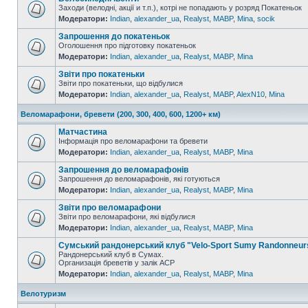
Заходи (велодні, акції и т.п.), котрі не попадають у розряд Покатеньок
Модератори:
Indian
,
alexander_ua
,
Realyst
,
MABP
,
Mina
,
socik
Запрошення до покатеньок
Оголошення про підготовку покатеньок
Модератори:
Indian
,
alexander_ua
,
Realyst
,
MABP
,
Mina
Звіти про покатеньки
Звіти про покатеньки, що відбулися
Модератори:
Indian
,
alexander_ua
,
Realyst
,
MABP
,
AlexN10
,
Mina
Веломарафони, бревети (200, 300, 400, 600, 1200+ км)
Матчастина
Інформація про веломарафони та бревети
Модератори:
Indian
,
alexander_ua
,
Realyst
,
MABP
,
Mina
Запрошення до веломарафонів
Запрошення до веломарафонів, які готуються
Модератори:
Indian
,
alexander_ua
,
Realyst
,
MABP
,
Mina
Звіти про веломарафони
Звіти про веломарафони, які відбулися
Модератори:
Indian
,
alexander_ua
,
Realyst
,
MABP
,
Mina
Сумський рандонерський клуб "Velo-Sport Sumy Randonneur
Рандонерський клуб в Сумах.
Организація бреветів у залік АСР
Модератори:
Indian
,
alexander_ua
,
Realyst
,
MABP
,
Mina
Велотуризм