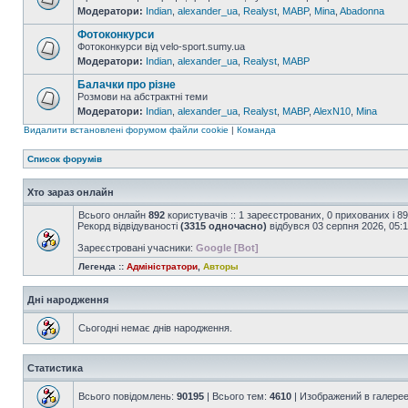
Модератори:
Indian
,
alexander_ua
,
Realyst
,
MABP
,
Mina
,
Abadonna
Фотоконкурси
Фотоконкурси від velo-sport.sumy.ua
Модератори:
Indian
,
alexander_ua
,
Realyst
,
MABP
Балачки про різне
Розмови на абстрактні теми
Модератори:
Indian
,
alexander_ua
,
Realyst
,
MABP
,
AlexN10
,
Mina
Видалити встановлені форумом файли cookie
|
Команда
Список форумів
Хто зараз онлайн
Всього онлайн
892
користувачів :: 1 зареєстрованих, 0 прихованих і 8
Рекорд відвідуваності
(3315 одночасно)
відбувся 03 серпня 2026, 05:
Зареєстровані учасники:
Google [Bot]
Легенда ::
Адміністратори
,
Авторы
Дні народження
Сьогодні немає днів народження.
Статистика
Всього повідомлень:
90195
| Всього тем:
4610
| Изображений в галере