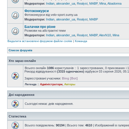
Модератори:
Indian
,
alexander_ua
,
Realyst
,
MABP
,
Mina
,
Abadonna
Фотоконкурси
Фотоконкурси від velo-sport.sumy.ua
Модератори:
Indian
,
alexander_ua
,
Realyst
,
MABP
Балачки про різне
Розмови на абстрактні теми
Модератори:
Indian
,
alexander_ua
,
Realyst
,
MABP
,
AlexN10
,
Mina
Видалити встановлені форумом файли cookie
|
Команда
Список форумів
Хто зараз онлайн
Всього онлайн
1086
користувачів :: 1 зареєстрованих, 0 прихованих і 
Рекорд відвідуваності
(3315 одночасно)
відбувся 03 серпня 2026, 05:
Зареєстровані учасники:
Bing [Bot]
Легенда ::
Адміністратори
,
Авторы
Дні народження
Сьогодні немає днів народження.
Статистика
Всього повідомлень:
90194
| Всього тем:
4610
| Изображений в галере