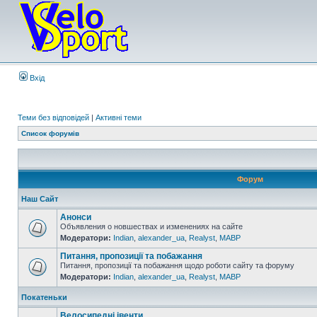
Вхід
Теми без відповідей
|
Активні теми
Список форумів
Форум
Наш Сайт
Анонси
Объявления о новшествах и изменениях на сайте
Модератори:
Indian
,
alexander_ua
,
Realyst
,
MABP
Питання, пропозиції та побажання
Питання, пропозиції та побажання щодо роботи сайту та форуму
Модератори:
Indian
,
alexander_ua
,
Realyst
,
MABP
Покатеньки
Велосипедні івенти