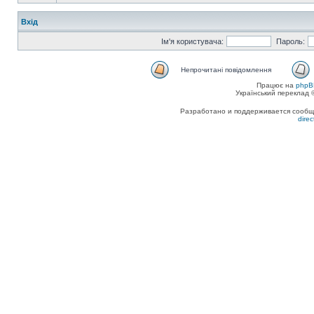
Вхід
Ім'я користувача:
Пароль:
Непрочитані повідомлення
Працює на
phpB
Український переклад
Разработано и поддерживается сообщес
dire