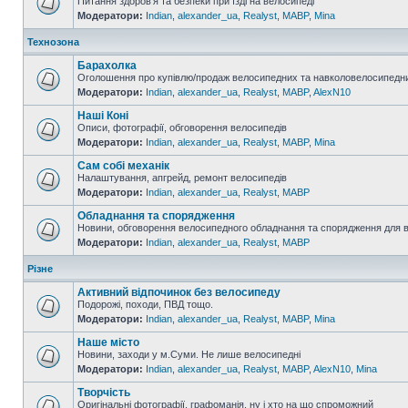
Питання здоров'я та безпеки при їзді на велосипеді
Модератори:
Indian
,
alexander_ua
,
Realyst
,
MABP
,
Mina
Технозона
Барахолка
Оголошення про купівлю/продаж велосипедних та навколовелосипедни
Модератори:
Indian
,
alexander_ua
,
Realyst
,
MABP
,
AlexN10
Наші Коні
Описи, фотографії, обговорення велосипедів
Модератори:
Indian
,
alexander_ua
,
Realyst
,
MABP
,
Mina
Сам собі механік
Налаштування, апгрейд, ремонт велосипедів
Модератори:
Indian
,
alexander_ua
,
Realyst
,
MABP
Обладнання та спорядження
Новини, обговорення велосипедного обладнання та спорядження для 
Модератори:
Indian
,
alexander_ua
,
Realyst
,
MABP
Різне
Активний відпочинок без велосипеду
Подорожі, походи, ПВД тощо.
Модератори:
Indian
,
alexander_ua
,
Realyst
,
MABP
,
Mina
Наше місто
Новини, заходи у м.Суми. Не лише велосипедні
Модератори:
Indian
,
alexander_ua
,
Realyst
,
MABP
,
AlexN10
,
Mina
Творчість
Оригінальні фотографії, графоманія, ну і хто на що спроможний