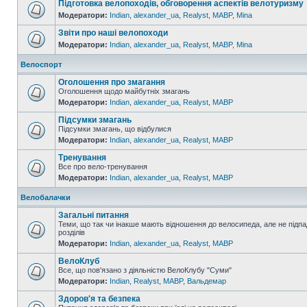
Підготовка велопоходів, обговорення аспектів велотуризму
Модератори:
Indian
,
alexander_ua
,
Realyst
,
MABP
,
Mina
Звіти про наші велопоходи
Модератори:
Indian
,
alexander_ua
,
Realyst
,
MABP
,
Mina
Велоспорт
Оголошення про змагання
Оголошення щодо майбутніх змагань
Модератори:
Indian
,
alexander_ua
,
Realyst
,
MABP
Підсумки змагань
Підсумки змагань, що відбулися
Модератори:
Indian
,
alexander_ua
,
Realyst
,
MABP
Тренування
Все про вело-тренування
Модератори:
Indian
,
alexander_ua
,
Realyst
,
MABP
Велобалачки
Загальні питання
Теми, що так чи інакше мають відношення до велосипеда, але не підпа
розділів
Модератори:
Indian
,
alexander_ua
,
Realyst
,
MABP
ВелоКлуб
Все, що пов'язано з діяльністю ВелоКлубу "Суми"
Модератори:
Indian
,
Realyst
,
MABP
,
Вальдемар
Здоров'я та безпека