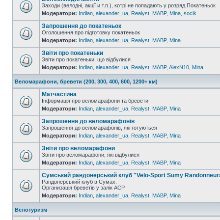
Заходи (велодні, акції и т.п.), котрі не попадають у розряд Покатеньок
Модератори:
Indian
,
alexander_ua
,
Realyst
,
MABP
,
Mina
,
socik
Запрошення до покатеньок
Оголошення про підготовку покатеньок
Модератори:
Indian
,
alexander_ua
,
Realyst
,
MABP
,
Mina
Звіти про покатеньки
Звіти про покатеньки, що відбулися
Модератори:
Indian
,
alexander_ua
,
Realyst
,
MABP
,
AlexN10
,
Mina
Веломарафони, бревети (200, 300, 400, 600, 1200+ км)
Матчастина
Інформація про веломарафони та бревети
Модератори:
Indian
,
alexander_ua
,
Realyst
,
MABP
,
Mina
Запрошення до веломарафонів
Запрошення до веломарафонів, які готуються
Модератори:
Indian
,
alexander_ua
,
Realyst
,
MABP
,
Mina
Звіти про веломарафони
Звіти про веломарафони, які відбулися
Модератори:
Indian
,
alexander_ua
,
Realyst
,
MABP
,
Mina
Сумський рандонерський клуб "Velo-Sport Sumy Randonneur
Рандонерський клуб в Сумах.
Организація бреветів у залік АСР
Модератори:
Indian
,
alexander_ua
,
Realyst
,
MABP
,
Mina
Велотуризм