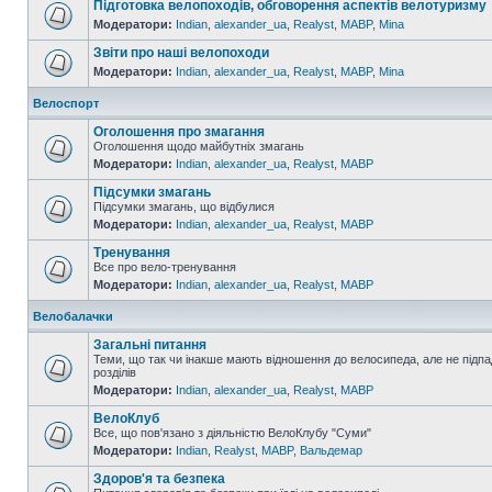
Підготовка велопоходів, обговорення аспектів велотуризму
Модератори:
Indian
,
alexander_ua
,
Realyst
,
MABP
,
Mina
Звіти про наші велопоходи
Модератори:
Indian
,
alexander_ua
,
Realyst
,
MABP
,
Mina
Велоспорт
Оголошення про змагання
Оголошення щодо майбутніх змагань
Модератори:
Indian
,
alexander_ua
,
Realyst
,
MABP
Підсумки змагань
Підсумки змагань, що відбулися
Модератори:
Indian
,
alexander_ua
,
Realyst
,
MABP
Тренування
Все про вело-тренування
Модератори:
Indian
,
alexander_ua
,
Realyst
,
MABP
Велобалачки
Загальні питання
Теми, що так чи інакше мають відношення до велосипеда, але не підпа
розділів
Модератори:
Indian
,
alexander_ua
,
Realyst
,
MABP
ВелоКлуб
Все, що пов'язано з діяльністю ВелоКлубу "Суми"
Модератори:
Indian
,
Realyst
,
MABP
,
Вальдемар
Здоров'я та безпека