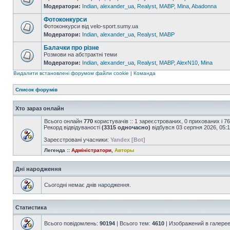
Модератори:
Indian
,
alexander_ua
,
Realyst
,
MABP
,
Mina
,
Abadonna
Фотоконкурси
Фотоконкурси від velo-sport.sumy.ua
Модератори:
Indian
,
alexander_ua
,
Realyst
,
MABP
Балачки про різне
Розмови на абстрактні теми
Модератори:
Indian
,
alexander_ua
,
Realyst
,
MABP
,
AlexN10
,
Mina
Видалити встановлені форумом файли cookie
|
Команда
Список форумів
Хто зараз онлайн
Всього онлайн
770
користувачів :: 1 зареєстрованих, 0 прихованих і 7
Рекорд відвідуваності
(3315 одночасно)
відбувся 03 серпня 2026, 05:
Зареєстровані учасники:
Yandex [Bot]
Легенда ::
Адміністратори
,
Авторы
Дні народження
Сьогодні немає днів народження.
Статистика
Всього повідомлень:
90194
| Всього тем:
4610
| Изображений в галере