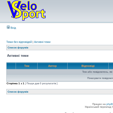
Вхід
Теми без відповідей
|
Активні теми
Список форумів
Активні теми
Тем
Автор
Відповіді
Тем або повідомлень, які
Показувати повідомл
Сторінка
1
з
1
[ Пошук дав 0 результатів ]
Список форумів
Працює на
phpB
Український переклад