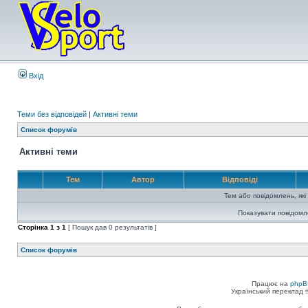
Вхід
Теми без відповідей
|
Активні теми
Список форумів
Активні теми
Тем
Автор
Відповіді
Тем або повідомлень, які
Показувати повідомл
Сторінка
1
з
1
[ Пошук дав 0 результатів ]
Список форумів
Працює на
phpB
Український переклад