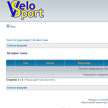
Вхід
Теми без відповідей
|
Активні теми
Список форумів
Активні теми
Тем
Автор
Відповіді
Тем або повідомлень, які
Показувати повідомл
Сторінка
1
з
1
[ Пошук дав 0 результатів ]
Список форумів
Працює на
phpB
Український переклад