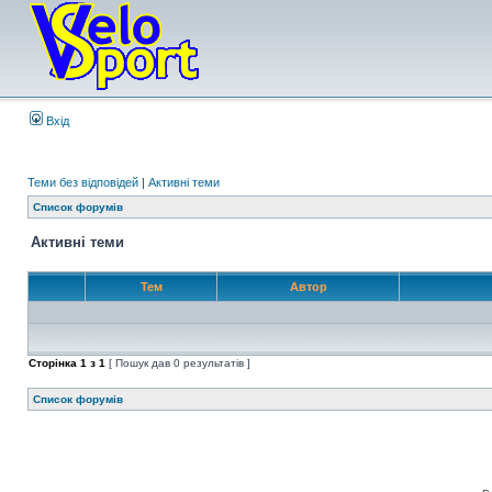
Вхід
Теми без відповідей
|
Активні теми
Список форумів
Активні теми
Тем
Автор
Сторінка
1
з
1
[ Пошук дав 0 результатів ]
Список форумів