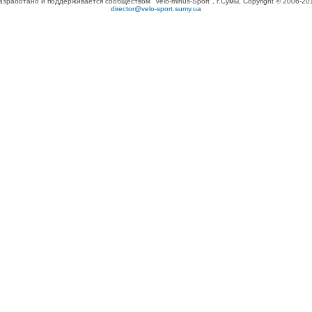
азработано и поддерживается сообществом "Velo-minus-Sport", г.Сумы, Copyright © 2006-20
director@velo-sport.sumy.ua