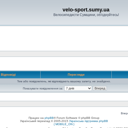
velo-sport.sumy.ua
Велосипедисти Сумщини, об'єднуйтесь!
Відповіді
Перегляди
Тем або повідомлень, які відповідають вашому запиту, не знайдено.
Показувати повідомлення за:
Впер
Працює на
phpBB
® Forum Software © phpBB Group
Український переклад © 2005-2015
Українська підтримка phpBB
{ MOBILE_ON }