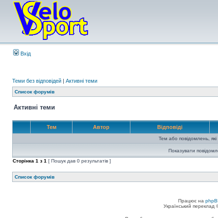
Вхід
Теми без відповідей
|
Активні теми
Список форумів
Активні теми
Тем
Автор
Відповіді
Тем або повідомлень, які
Показувати повідомл
Сторінка
1
з
1
[ Пошук дав 0 результатів ]
Список форумів
Працює на
phpB
Український переклад