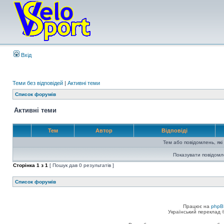
Вхід
Теми без відповідей
|
Активні теми
Список форумів
Активні теми
Тем
Автор
Відповіді
Тем або повідомлень, які
Показувати повідомл
Сторінка
1
з
1
[ Пошук дав 0 результатів ]
Список форумів
Працює на
phpB
Український переклад