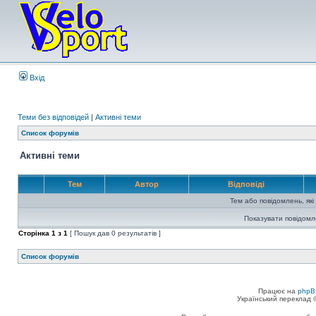
Вхід
Теми без відповідей
|
Активні теми
Список форумів
Активні теми
Тем
Автор
Відповіді
Тем або повідомлень, які
Показувати повідомл
Сторінка
1
з
1
[ Пошук дав 0 результатів ]
Список форумів
Працює на
phpB
Український переклад