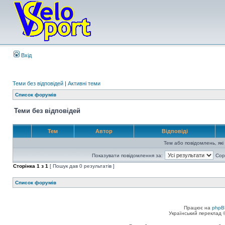
Вхід
Теми без відповідей
|
Активні теми
Список форумів
Теми без відповідей
Тем
Автор
Відповіді
Тем або повідомлень, які
Показувати повідомлення за:
Сор
Сторінка
1
з
1
[ Пошук дав 0 результатів ]
Список форумів
Працює на
phpB
Український переклад