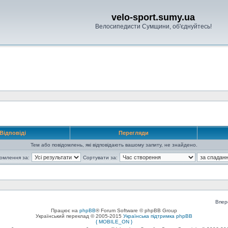
velo-sport.sumy.ua
Велосипедисти Сумщини, об'єднуйтесь!
Відповіді
Перегляди
Тем або повідомлень, які відповідають вашому запиту, не знайдено.
домлення за:
Сортувати за:
Впер
Працює на
phpBB
® Forum Software © phpBB Group
Український переклад © 2005-2015
Українська підтримка phpBB
{ MOBILE_ON }