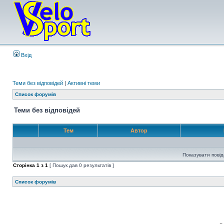
Вхід
Теми без відповідей
|
Активні теми
Список форумів
Теми без відповідей
Тем
Автор
Показувати пові
Сторінка
1
з
1
[ Пошук дав 0 результатів ]
Список форумів