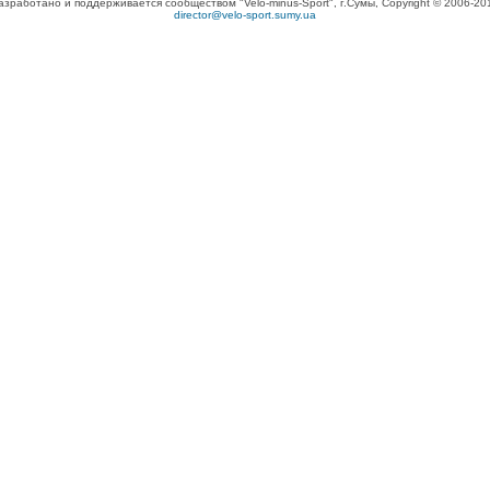
азработано и поддерживается сообществом "Velo-minus-Sport", г.Сумы, Copyright © 2006-20
director@velo-sport.sumy.ua