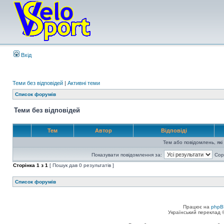
Вхід
Теми без відповідей
|
Активні теми
Список форумів
Теми без відповідей
Тем
Автор
Відповіді
Тем або повідомлень, які
Показувати повідомлення за:
Сор
Сторінка
1
з
1
[ Пошук дав 0 результатів ]
Список форумів
Працює на
phpB
Український переклад