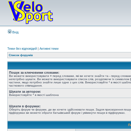
Вхід
Теми без відповідей
|
Активні теми
Список форумів
Пошук за ключовими словами:
Ви можете використовувати
+
перед словами, які ви хочете знайти та
-
перед словами
непотрібно шукати. Ви можете використовувати список слів, розділяючи їх символом
|
частини, якщо потрібно знайти лише одне з цих слів. Використовуйте * в якості шабл
часткового співпадання.
Шукати за автором:
Використовуйте * в якості шаблона
Шукати в форумах:
Оберіть форум чи форуми, де ви хочете здійснювати пошук. Задля прискорення пошу
підфорумах ви можете обрати батьківський форум і увімкнути пошук в підфорумах.
П