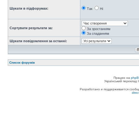
Шукати в підфорумах:
Так
Ні
Сортувати результати за:
За зростанням
За спаданням
Шукати повідомлення за останні:
Список форумів
Працює на
phpB
Український переклад
Разработано и поддерживается сообщес
dire