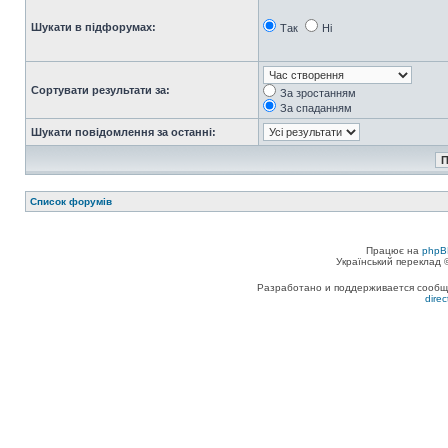
Шукати в підфорумах:
Так
Ні
Сортувати результати за:
За зростанням
За спаданням
Шукати повідомлення за останні:
Список форумів
Працює на
phpB
Український переклад
Разработано и поддерживается сообщес
dire