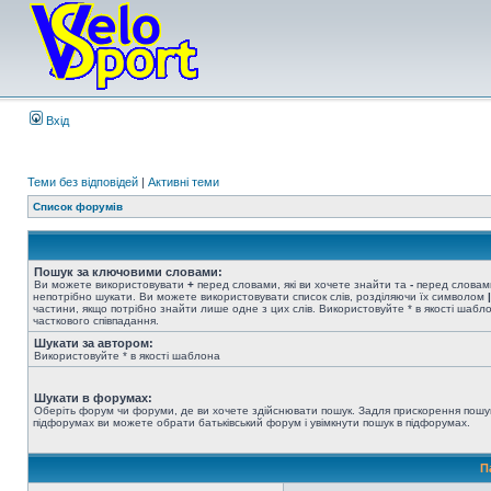
Вхід
Теми без відповідей
|
Активні теми
Список форумів
Пошук за ключовими словами:
Ви можете використовувати
+
перед словами, які ви хочете знайти та
-
перед словами
непотрібно шукати. Ви можете використовувати список слів, розділяючи їх символом
|
частини, якщо потрібно знайти лише одне з цих слів. Використовуйте * в якості шабл
часткового співпадання.
Шукати за автором:
Використовуйте * в якості шаблона
Шукати в форумах:
Оберіть форум чи форуми, де ви хочете здійснювати пошук. Задля прискорення пошу
підфорумах ви можете обрати батьківський форум і увімкнути пошук в підфорумах.
П