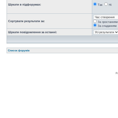
Шукати в підфорумах:
Так
Ні
Сортувати результати за:
За зростанням
За спаданням
Шукати повідомлення за останні:
Список форумів
Р