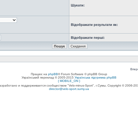
Шукати:
Відображати результати як:
Відображати перші:
Впер
Працює на
phpBB
® Forum Software © phpBB Group
Український переклад © 2005-2015
Українська підтримка phpBB
{ MOBILE_ON }
азработано и поддерживается сообществом "Velo-minus-Sport", г.Сумы, Copyright © 2006-20
director@velo-sport.sumy.ua