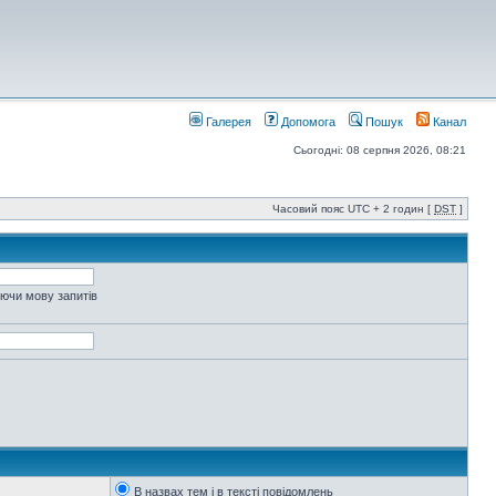
Галерея
Допомога
Пошук
Канал
Сьогодні: 08 серпня 2026, 08:21
Часовий пояс UTC + 2 годин [
DST
]
уючи мову запитів
В назвах тем і в тексті повідомлень