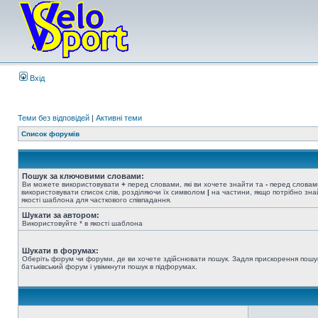
Вхід
Теми без відповідей
|
Активні теми
Список форумів
Пошук за ключовими словами:
Ви можете використовувати
+
перед словами, які ви хочете знайти та
-
перед словами
використовувати список слів, розділяючи їх символом
|
на частини, якщо потрібно знай
якості шаблона для часткового співпадання.
Шукати за автором:
Використовуйте * в якості шаблона
Шукати в форумах:
Оберіть форум чи форуми, де ви хочете здійснювати пошук. Задля прискорення пошу
батьківський форум і увімкнути пошук в підфорумах.