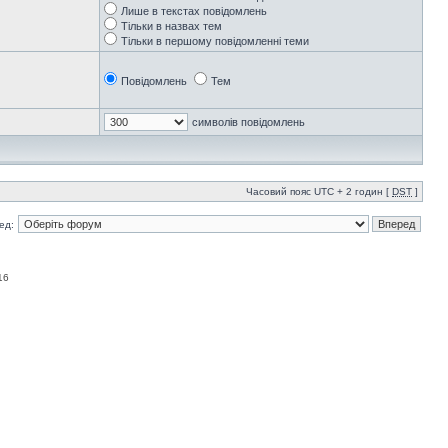
Лише в текстах повідомлень
Тільки в назвах тем
Тільки в першому повідомленні теми
Повідомлень
Тем
символів повідомлень
Часовий пояс UTC + 2 годин [
DST
]
ед:
16