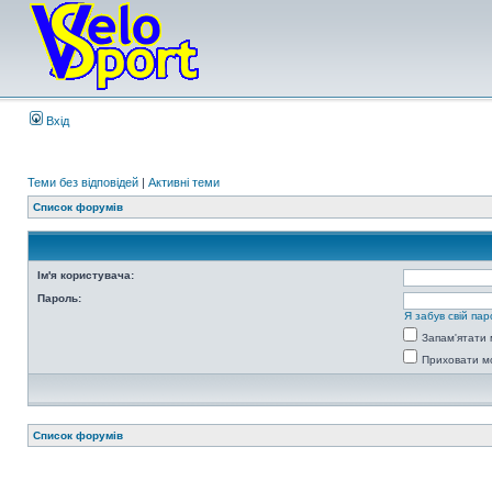
Вхід
Теми без відповідей
|
Активні теми
Список форумів
Ім'я користувача:
Пароль:
Я забув свій пар
Запам'ятати 
Приховати мо
Список форумів