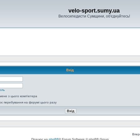
velo-sport.sumy.ua
Велосипедисти Сумщини, об'єднуйтесь!
Вхід
оль
мене з цього комп'ютера
є перебування на форумі цього разу
Впер
Працює на
phpBB
® Forum Software © phpBB Group