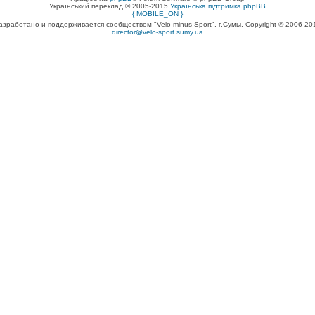
Український переклад © 2005-2015
Українська підтримка phpBB
{ MOBILE_ON }
азработано и поддерживается сообществом "Velo-minus-Sport", г.Сумы, Copyright © 2006-20
director@velo-sport.sumy.ua