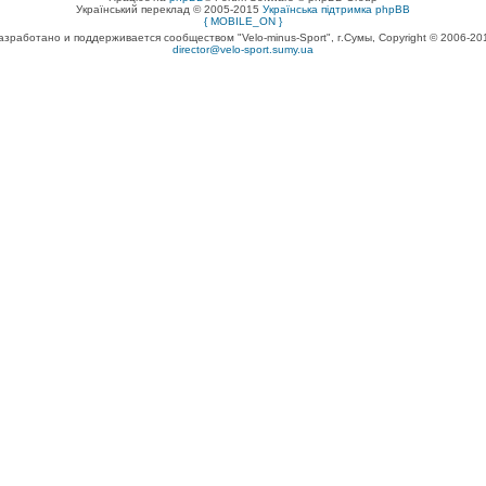
Український переклад © 2005-2015
Українська підтримка phpBB
{ MOBILE_ON }
азработано и поддерживается сообществом "Velo-minus-Sport", г.Сумы, Copyright © 2006-20
director@velo-sport.sumy.ua