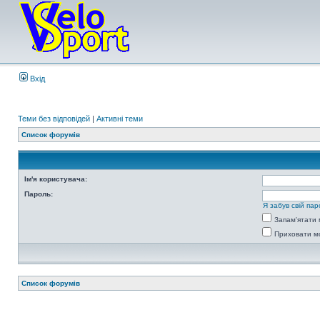
Вхід
Теми без відповідей
|
Активні теми
Список форумів
Ім'я користувача:
Пароль:
Я забув свій пар
Запам'ятати 
Приховати мо
Список форумів