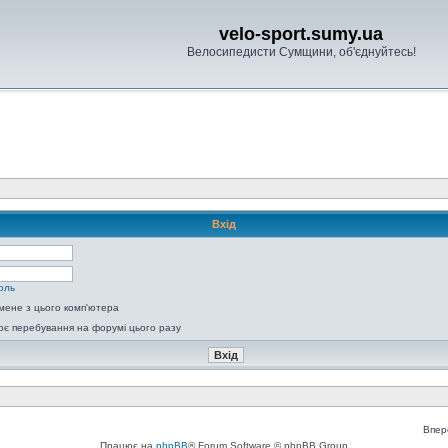
velo-sport.sumy.ua
Велосипедисти Сумщини, об'єднуйтесь!
Вхід
оль
мене з цього комп'ютера
є перебування на форумі цього разу
Впер
Працює на
phpBB
® Forum Software © phpBB Group