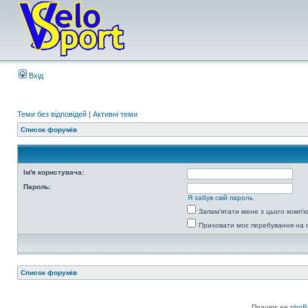
Вхід
Теми без відповідей
|
Активні теми
Список форумів
Ім'я користувача:
Пароль:
Я забув свій пароль
Запам'ятати мене з цього комп'
Приховати моє перебування на 
Список форумів
Працює на
phpB