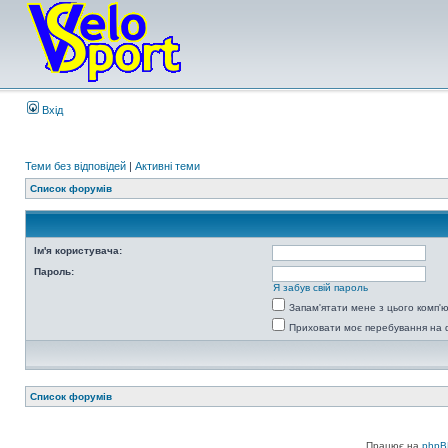
Вхід
Теми без відповідей
|
Активні теми
Список форумів
Ім'я користувача:
Пароль:
Я забув свій пароль
Запам'ятати мене з цього комп'
Приховати моє перебування на 
Список форумів
Працює на
phpB