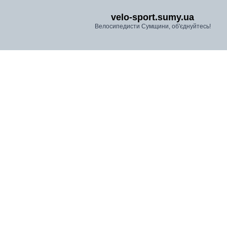
velo-sport.sumy.ua
Велосипедисти Сумщини, об'єднуйтесь!