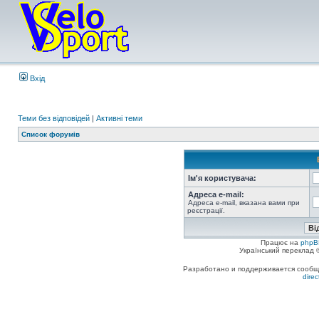
Вхід
Теми без відповідей
|
Активні теми
Список форумів
Ім'я користувача:
Адреса e-mail:
Адреса e-mail, вказана вами при
реєстрації.
Працює на
phpB
Український переклад
Разработано и поддерживается сообщес
dire