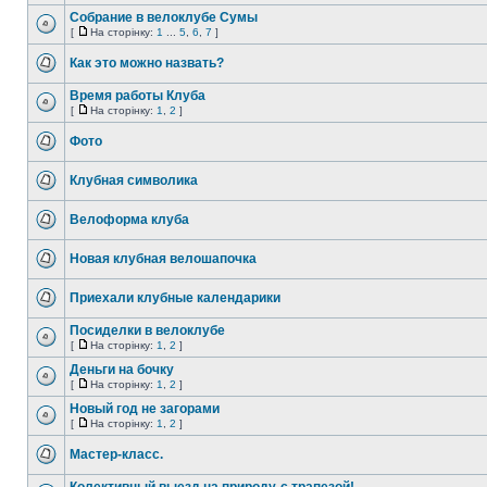
Собрание в велоклубе Сумы
[
На сторінку:
1
...
5
,
6
,
7
]
Как это можно назвать?
Время работы Клуба
[
На сторінку:
1
,
2
]
Фото
Клубная символика
Велоформа клуба
Новая клубная велошапочка
Приехали клубные календарики
Посиделки в велоклубе
[
На сторінку:
1
,
2
]
Деньги на бочку
[
На сторінку:
1
,
2
]
Новый год не загорами
[
На сторінку:
1
,
2
]
Мастер-класс.