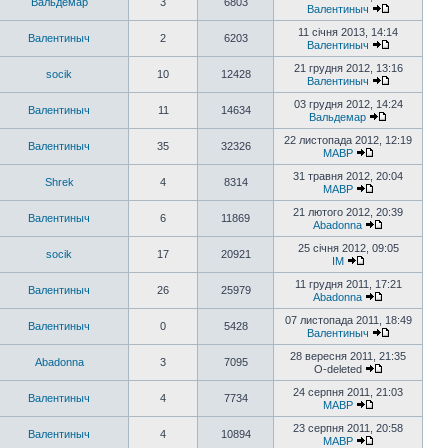
Вальдемар
3
6803
Валентиныч
11 січня 2013, 14:14
Валентиныч
2
6203
Валентиныч
21 грудня 2012, 13:16
socik
10
12428
Валентиныч
03 грудня 2012, 14:24
Валентиныч
11
14634
Вальдемар
22 листопада 2012, 12:19
Валентиныч
35
32326
MABP
31 травня 2012, 20:04
Shrek
4
8314
MABP
21 лютого 2012, 20:39
Валентиныч
6
11869
Abadonna
25 січня 2012, 09:05
socik
17
20921
IM
11 грудня 2011, 17:21
Валентиныч
26
25979
Abadonna
07 листопада 2011, 18:49
Валентиныч
0
5428
Валентиныч
28 вересня 2011, 21:35
Abadonna
3
7095
O-deleted
24 серпня 2011, 21:03
Валентиныч
4
7734
MABP
23 серпня 2011, 20:58
Валентиныч
4
10894
MABP