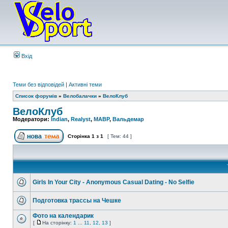
Вхід
Теми без відповідей
|
Активні теми
Список форумів
»
Велобалачки
»
ВелоКлуб
ВелоКлуб
Модератори:
Indian
,
Realyst
,
MABP
,
Вальдемар
Сторінка
1
з
1
[ Тем: 44 ]
Girls In Your City - Anonymous Casual Dating - No Selfie
Подготовка трассы на Чешке
Фото на календарик
[
На сторінку:
1
...
11
,
12
,
13
]