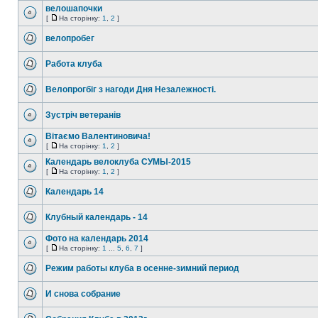
велошапочки
[
На сторінку:
1
,
2
]
велопробег
Работа клуба
Велопрогбіг з нагоди Дня Нeзалeжності.
Зустріч вeтeранів
Вітаємо Валентиновича!
[
На сторінку:
1
,
2
]
Календарь велоклуба СУМЫ-2015
[
На сторінку:
1
,
2
]
Календарь 14
Клубный календарь - 14
Фото на календарь 2014
[
На сторінку:
1
...
5
,
6
,
7
]
Режим работы клуба в осенне-зимний период
И снова собрание