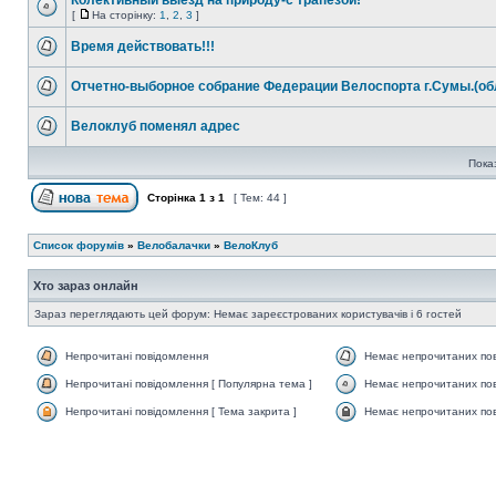
Колективный выезд на природу-с трапезой!
[
На сторінку:
1
,
2
,
3
]
Время действовать!!!
Отчетно-выборное собрание Федерации Велоспорта г.Сумы.(обл
Велоклуб поменял адрес
Пока
Сторінка
1
з
1
[ Тем: 44 ]
Список форумів
»
Велобалачки
»
ВелоКлуб
Хто зараз онлайн
Зараз переглядають цей форум: Немає зареєстрованих користувачів і 6 гостей
Непрочитані повідомлення
Немає непрочитаних по
Непрочитані повідомлення [ Популярна тема ]
Немає непрочитаних пов
Непрочитані повідомлення [ Тема закрита ]
Немає непрочитаних пов