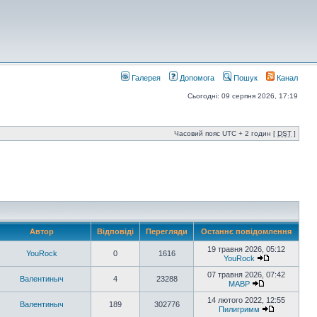
Галерея
Допомога
Пошук
Канал
Сьогодні: 09 серпня 2026, 17:19
Часовий пояс UTC + 2 годин [
DST
]
Автор
Відповіді
Перегляди
Останнє повідомлення
19 травня 2026, 05:12
YouRock
0
1616
YouRock
07 травня 2026, 07:42
Валентиныч
4
23288
MABP
14 лютого 2022, 12:55
Валентиныч
189
302776
Пилигримм