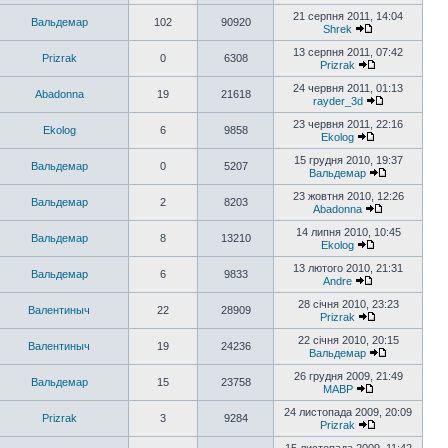
21 серпня 2011, 14:04
Вальдемар
102
90920
Shrek
13 серпня 2011, 07:42
Prizrak
0
6308
Prizrak
24 червня 2011, 01:13
Abadonna
19
21618
rayder_3d
23 червня 2011, 22:16
Ekolog
6
9858
Ekolog
15 грудня 2010, 19:37
Вальдемар
0
5207
Вальдемар
23 жовтня 2010, 12:26
Вальдемар
2
8203
Abadonna
14 липня 2010, 10:45
Вальдемар
8
13210
Ekolog
13 лютого 2010, 21:31
Вальдемар
6
9833
Andre
28 січня 2010, 23:23
Валентиныч
22
28909
Prizrak
22 січня 2010, 20:15
Валентиныч
19
24236
Вальдемар
26 грудня 2009, 21:49
Вальдемар
15
23758
MABP
24 листопада 2009, 20:09
Prizrak
3
9284
Prizrak