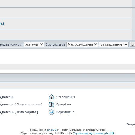
.)
зувати теми за:
Сортувати за
відомлень
Оголошення
ідомлень [ Популярна тема ]
Прикріплено
ідомлень [ Тема закрита ]
Переміщено
Впер
Працює на
phpBB
® Forum Software © phpBB Group
Український переклад © 2005-2015
Українська підтримка phpBB