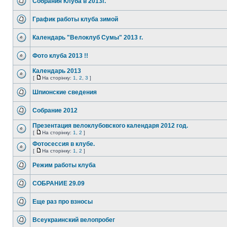
Собрания Клуба в 2013г.
График работы клуба зимой
Календарь "Велоклуб Сумы" 2013 г.
Фото клуба 2013 !!
Календарь 2013
[
На сторінку:
1
,
2
,
3
]
Шпионские сведения
Собрание 2012
Презентация велоклубовского календаря 2012 год.
[
На сторінку:
1
,
2
]
Фотосессия в клубе.
[
На сторінку:
1
,
2
]
Режим работы клуба
СОБРАНИЕ 29.09
Еще раз про взносы
Всеукраинский велопробег