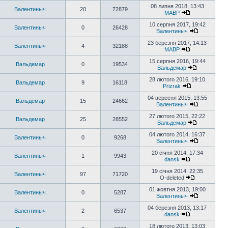
08 липня 2018, 13:43
Валентиныч
20
72879
MABP
10 серпня 2017, 19:42
Валентиныч
0
26428
Валентиныч
23 березня 2017, 14:13
Валентиныч
4
32188
MABP
15 серпня 2016, 19:44
Вальдемар
0
19534
Вальдемар
28 лютого 2016, 19:10
Вальдемар
9
16118
Prizrak
04 вересня 2015, 13:55
Вальдемар
15
24662
Валентиныч
27 лютого 2015, 22:22
Вальдемар
25
28552
Вальдемар
04 лютого 2014, 16:37
Валентиныч
0
9268
Валентиныч
20 січня 2014, 17:34
Валентиныч
1
9943
dansk
19 січня 2014, 22:35
Валентиныч
97
71720
O-deleted
01 жовтня 2013, 19:00
Валентиныч
0
5287
Валентиныч
04 березня 2013, 13:17
Валентиныч
2
6537
dansk
18 лютого 2013, 13:03