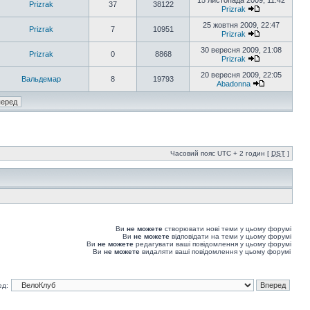
15 листопада 2009, 11:42
Prizrak
37
38122
Prizrak
25 жовтня 2009, 22:47
Prizrak
7
10951
Prizrak
30 вересня 2009, 21:08
Prizrak
0
8868
Prizrak
20 вересня 2009, 22:05
Вальдемар
8
19793
Abadonna
Часовий пояс UTC + 2 годин [
DST
]
Ви
не можете
створювати нові теми у цьому форумі
Ви
не можете
відповідати на теми у цьому форумі
Ви
не можете
редагувати ваші повідомлення у цьому форумі
Ви
не можете
видаляти ваші повідомлення у цьому форумі
ед: