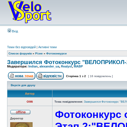
Вхід
Теми без відповідей
|
Активні теми
Список форумів
»
Різне
»
Фотоконкурси
Завершился Фотоконкурс "ВЕЛОПРИКОЛ-
Модератори:
Indian
,
alexander_ua
,
Realyst
,
MABP
Сторінка
1
з
2
[ 16 повідомлень ]
Версія для друку
Автор
OlMi
Тема повідомлення:
Завершился Фотоконкурс "ВЕ
Фотоконкурс о
Директор
Этап 2:"ВЕЛО