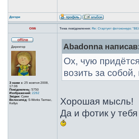
Догори
OlMi
Тема повідомлення:
Re: Стартует фотоконкурс "В
Abadonna написав
Директор
Ох, чую придётс
возить за собой, 
З нами з:
25 жовтня 2008,
17:06
Повідомлень:
5750
Изображений:
2262
Звідки:
Суми
Хорошая мысль!
Велосипед:
S-Works Tarmac,
Kellys
Да и фотик у теб