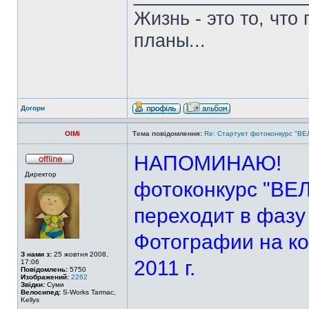
Жизнь - это то, что
планы...
Догори
OlMi
Тема повідомлення:
Re: Стартует фотоконкурс "В
НАПОМИНАЮ!
Директор
фотоконкурс "ВЕ
переходит в фазу
Фотографии на ко
З нами з:
25 жовтня 2008,
2011 г.
17:06
Повідомлень:
5750
Изображений:
2262
Звідки:
Суми
Велосипед:
S-Works Tarmac,
Kellys