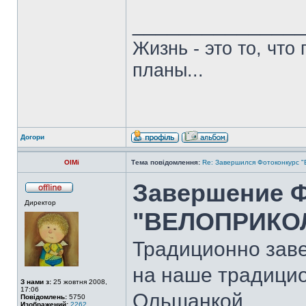
______________
Жизнь - это то, что
планы...
Догори
OlMi
Тема повідомлення:
Re: Завершился Фотоконкурс
Завершение Ф
Директор
"ВЕЛОПРИКОЛ
Традиционно зав
на наше традицио
З нами з:
25 жовтня 2008,
17:06
Ольшанкой.
Повідомлень:
5750
Изображений:
2262