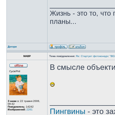
______________
Жизнь - это то, что
планы...
Догори
MABP
Тема повідомлення:
Re: Стартует фотоконкурс "В
В смысле объект
CyclePhil
______________
З нами з:
22 травня 2006,
09:42
Повідомлень:
14242
Пингвины
- это з
Изображений:
2261