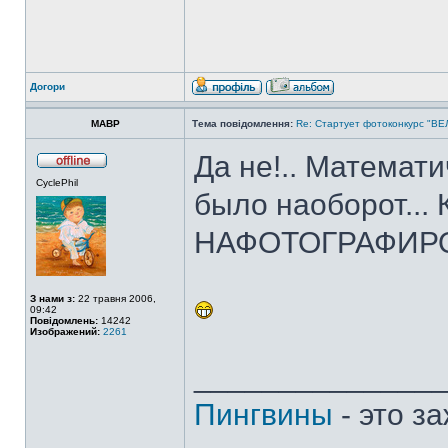
Догори
MABP
Тема повідомлення:
Re: Стартует фотоконкурс "В
Да не!.. Математ
CyclePhil
было наоборот...
НАФОТОГРАФИРОВ
З нами з:
22 травня 2006,
09:42
Повідомлень:
14242
Изображений:
2261
______________
Пингвины
- это з