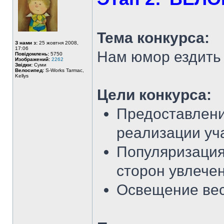
Тема конкурса:
З нами з:
25 жовтня 2008,
17:06
Нам юмор ездить 
Повідомлень:
5750
Изображений:
2262
Звідки:
Суми
Велосипед:
S-Works Tarmac,
Kellys
Цели конкурса:
Предоставлени
реализации уч
Популяризация 
сторон увлече
Освещение ве