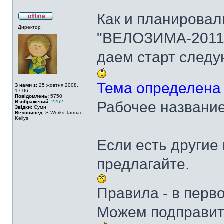
Как и планировал
Директор
"ВЕЛОЗИМА-2011
даем старт следу
Тема определена 
З нами з:
25 жовтня 2008,
17:06
Повідомлень:
5750
Изображений:
2262
Рабочее названи
Звідки:
Суми
Велосипед:
S-Works Tarmac,
Kellys
Если есть другие
предлагайте.
Правила - в перв
Можем подправит