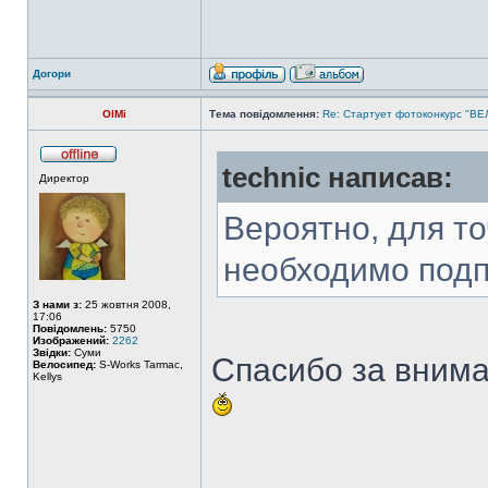
Догори
OlMi
Тема повідомлення:
Re: Стартует фотоконкурс "В
technic написав:
Директор
Вероятно, для то
необходимо подп
З нами з:
25 жовтня 2008,
17:06
Повідомлень:
5750
Изображений:
2262
Звідки:
Суми
Спасибо за внима
Велосипед:
S-Works Tarmac,
Kellys
______________