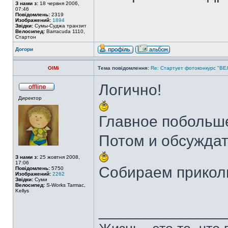
З нами з:
18 червня 2006,
07:46
Повідомлень:
2319
Изображений:
1894
Звідки:
Сумы-Суджа транзит
Велосипед:
Barracuda 1110,
Стартон
Догори
OlMi
Тема повідомлення:
Re: Стартует фотоконкурс "В
Логично!
Директор
Главное побольше
Потом и обсуждать
З нами з:
25 жовтня 2008,
17:06
Собираем прикол
Повідомлень:
5750
Изображений:
2262
Звідки:
Суми
Велосипед:
S-Works Tarmac,
Kellys
______________