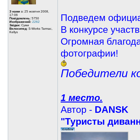
З нами з:
25 жовтня 2008,
Подведем официа
17:06
Повідомлень:
5750
Изображений:
2262
Звідки:
Суми
В конкурсе участ
Велосипед:
S-Works Tarmac,
Kellys
Огромная благод
фотографии!
Победители ко
1 место.
Автор -
DANSK
"Туристы диван