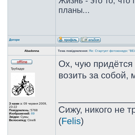
Жизнь - это то, что
планы...
Догори
Abadonna
Тема повідомлення:
Re: Стартует фотоконкурс "В
Ох, чую придётся
Трубадур
возить за собой, 
______________
З нами з:
09 червня 2009,
Сижу, никого не 
23:22
Повідомлень:
5768
Изображений:
69
Звідки:
Сумы
(
Felis
)
Велосипед:
Cinelli