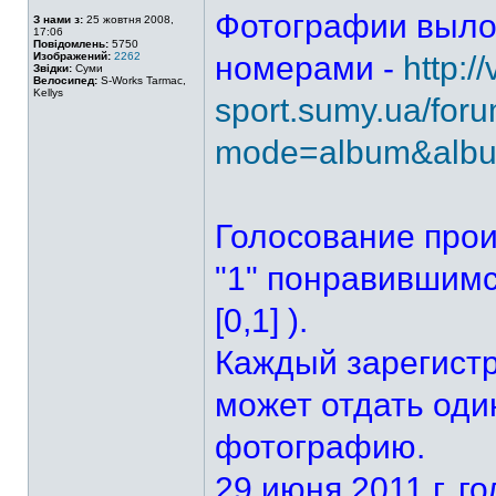
Фотографии выло
З нами з:
25 жовтня 2008,
17:06
Повідомлень:
5750
Изображений:
2262
номерами -
http://
Звідки:
Суми
Велосипед:
S-Works Tarmac,
Kellys
sport.sumy.ua/for
mode=album&alb
Голосование прои
"1" понравившим
[0,1] ).
Каждый зарегист
может отдать оди
фотографию.
29 июня 2011 г. 