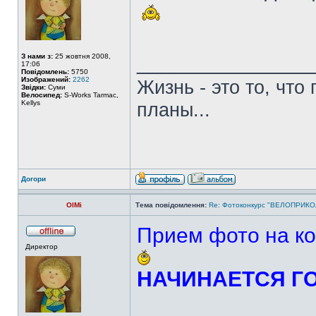
______________
З нами з:
25 жовтня 2008,
17:06
Повідомлень:
5750
Изображений:
2262
Жизнь - это то, что
Звідки:
Суми
Велосипед:
S-Works Tarmac,
Kellys
планы...
Догори
OlMi
Тема повідомлення:
Re: Фотоконкурс "ВЕЛОПРИКОЛ
Прием фото на ко
Директор
НАЧИНАЕТСЯ Г