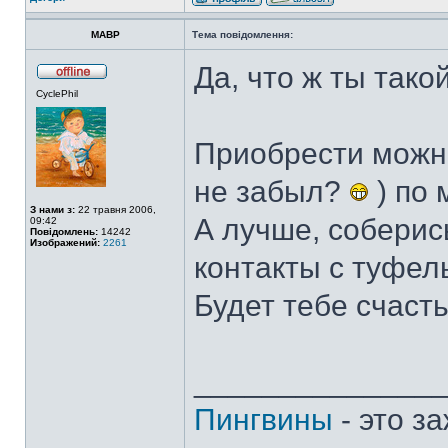
MABP
Тема повідомлення:
Да, что ж ты так
CyclePhil
Приобрести можн
не забыл?
) по 
З нами з:
22 травня 2006,
А лучше, соберис
09:42
Повідомлень:
14242
Изображений:
2261
контакты с туфель
Будет тебе счаст
______________
Пингвины
- это з