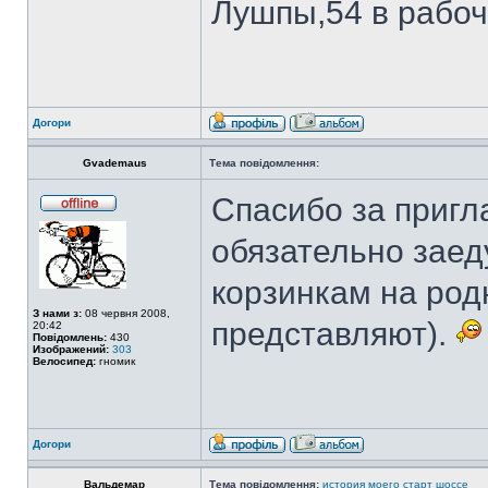
Лушпы,54 в рабочи
Догори
Gvademaus
Тема повідомлення:
Спасибо за приг
обязательно заед
корзинкам на род
З нами з:
08 червня 2008,
представляют).
20:42
Повідомлень:
430
Изображений:
303
Велосипед:
гномик
Догори
Вальдемар
Тема повідомлення:
история моего старт шоссе