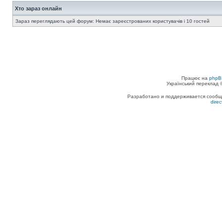
Хто зараз онлайн
Зараз переглядають цей форум: Немає зареєстрованих користувачів і 10 гостей
Працює на
phpB
Український переклад
Разработано и поддерживается сообщес
dire