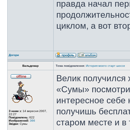
правда начал пе
продолжительност
циклом, а вот вто
Догори
Вальдемар
Тема повідомлення:
История моего старт шоссе
Велик получился 
«Сумы» посмотриш
интересное себе
получишь бесплат
З нами з:
14 вересня 2007,
22:27
Повідомлень:
622
старом месте и в
Изображений:
366
Звідки:
Сумы