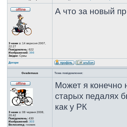
А что за новый пр
З нами з:
14 вересня 2007,
22:27
Повідомлень:
622
Изображений:
366
Звідки:
Сумы
Догори
Gvademaus
Тема повідомлення:
Может я конечно 
старых педалях б
как у РК
З нами з:
08 червня 2008,
20:42
Повідомлень:
430
Изображений:
303
Велосипед:
гномик