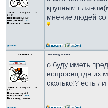
крупным планом(м
З нами з:
08 червня 2008,
мнение людей со 
20:42
Повідомлень:
430
Изображений:
303
Велосипед:
гномик
Догори
Gvademaus
Тема повідомлення:
о буду иметь пре
вопросец где их 
сколько!? есть л
З нами з:
08 червня 2008,
20:42
Повідомлень:
430
Изображений:
303
Велосипед:
гномик
Догори