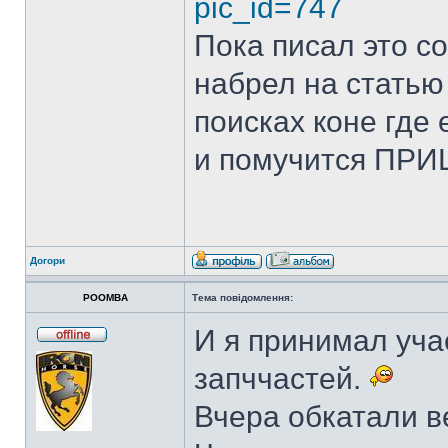
pic_id=747
Пока писал это с
набрел на статью
поисках коне где 
и помучится ПРИШ
Догори
POOMBA
Тема повідомлення:
И я принимал учас
запччастей.
Вчера обкатали в