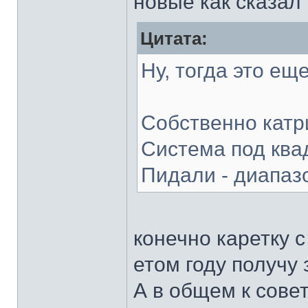
новые как сказа
Цитата:
Ну, тогда это е
Собственно катри
Система под квад
Пидали - диапаз
конечно каретку 
етом году получу 
А в общем к сове