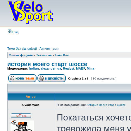
Вхід
Теми без відповідей
|
Активні теми
Список форумів
»
Технозона
»
Наші Коні
история моего старт шоссе
Модератори:
Indian
,
alexander_ua
,
Realyst
,
MABP
,
Mina
Сторінка
1
з
6
[ 80 повідомлень ]
Автор
Gvademaus
Тема повідомлення:
история моего старт шоссе
Покататься хочетс
тревожила меня у