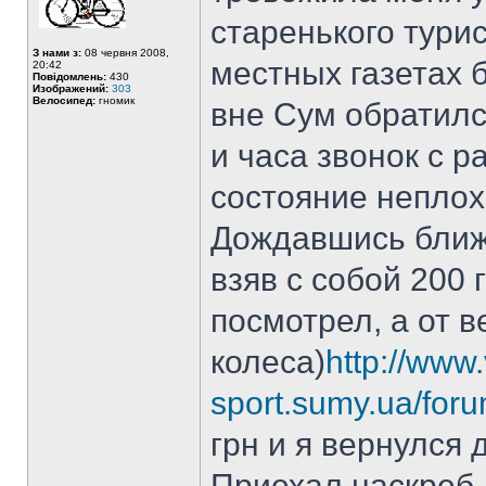
старенького тури
З нами з:
08 червня 2008,
местных газетах 
20:42
Повідомлень:
430
Изображений:
303
Велосипед:
гномик
вне Сум обратился
и часа звонок с 
состояние неплох
Дождавшись ближ
взяв с собой 200 
посмотрел, а от 
колеса)
http://www.
sport.sumy.ua/fo
грн и я вернулся 
Приехал наскреб 