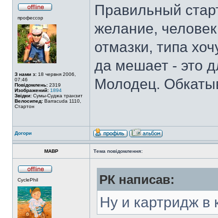
Правильный старт
профессор
желание, человек
отмазки, типа хоч
да мешает - это 
З нами з:
18 червня 2006,
Молодец. Обкатыв
07:46
Повідомлень:
2319
Изображений:
1894
Звідки:
Сумы-Суджа транзит
Велосипед:
Barracuda 1110,
Стартон
Догори
MABP
Тема повідомлення:
РК написав:
CyclePhil
Ну и картридж в 