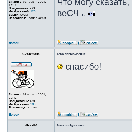
Что могу сказать
З нами з:
02 травня 2008,
15:19
Повідомлень:
799
веСЧь.
Изображений:
125
Звідки:
Сумы
Велосипед:
LeaderFox 09
Догори
Gvademaus
Тема повідомлення:
спасибо!
З нами з:
08 червня 2008,
20:42
Повідомлень:
430
Изображений:
303
Велосипед:
гномик
Догори
AlexN10
Тема повідомлення: