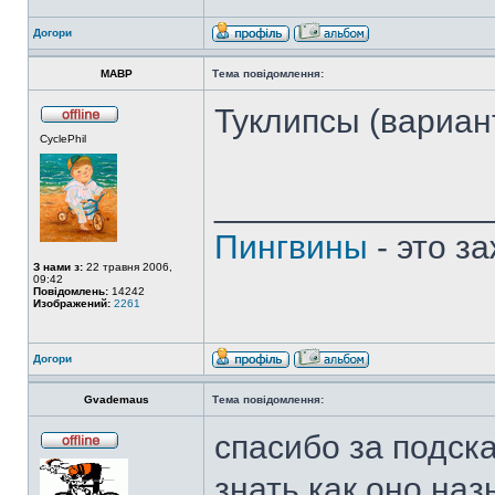
Догори
MABP
Тема повідомлення:
Туклипсы (вариант
CyclePhil
______________
Пингвины
- это з
З нами з:
22 травня 2006,
09:42
Повідомлень:
14242
Изображений:
2261
Догори
Gvademaus
Тема повідомлення:
спасибо за подска
знать как оно на