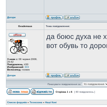
Догори
Gvademaus
Тема повідомлення:
да боюс духа не х
вот обувь то доро
З нами з:
08 червня 2008,
20:42
Повідомлень:
430
Изображений:
303
Велосипед:
гномик
Догори
Показувати повідомлення за:
Сторінка
1
з
6
[ 80 повідомлень ]
Список форумів
»
Технозона
»
Наші Коні