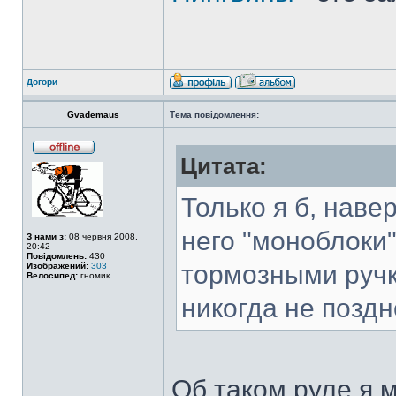
Догори
Gvademaus
Тема повідомлення:
Цитата:
Только я б, наве
него "моноблоки
З нами з:
08 червня 2008,
20:42
Повідомлень:
430
тормозными ручк
Изображений:
303
Велосипед:
гномик
никогда не поздн
Об таком руле я 