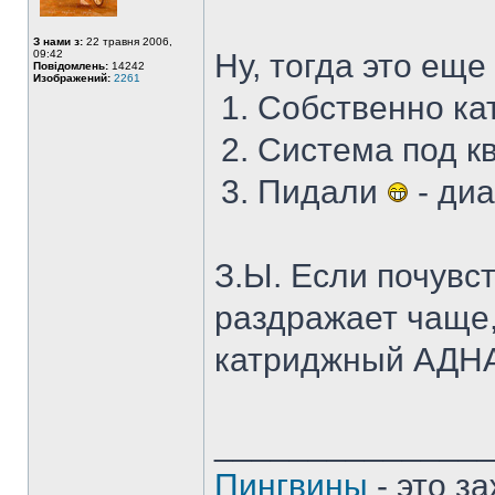
З нами з:
22 травня 2006,
09:42
Ну, тогда это ещ
Повідомлень:
14242
Изображений:
2261
Собственно кат
Система под кв
Пидали
- диа
З.Ы. Если почувс
раздражает чаще,
катриджный АД
______________
Пингвины
- это з