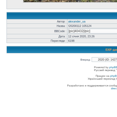
Автор :
alexander_ua
Назва :
!20200112 105124
BBCode :
Дата :
12 січня 2020, 23:26
Перегляди :
6198
EXIF-да
Вперед:
Powered by
phpBB
Русский перевод "
Працює на
phpB
Український переклад
Разработано и поддерживается сообщес
dire