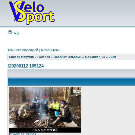
Вхід
Теми без відповідей
|
Активні теми
Список форумів
»
Галерея
»
Особисті альбоми
»
alexander_ua
»
2020
!20200112 105124
!20200112 134029