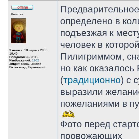
Предварительное
Капитан
определено в кол
подъезжая к месту
человек в которо
З нами з:
18 серпня 2006,
Пилигриммом, сна
16:40
Повідомлень:
3119
Изображений:
1102
Звідки:
Sumy, Ukraine
но как оказалось
Велосипед:
Гарненький
(
традиционно
) с 
выразили желани
пожеланиями в пу
Фото перед старт
провожающих