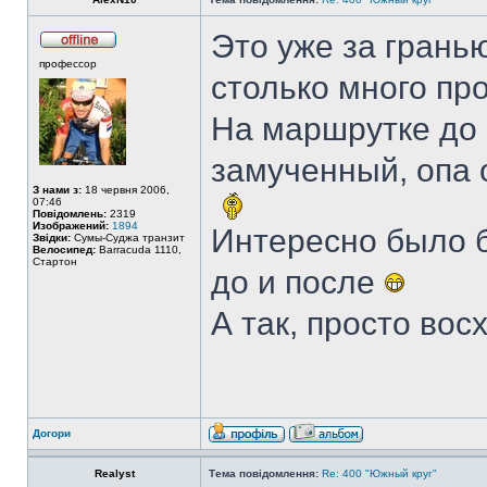
Это уже за грань
профессор
столько много пр
На маршрутке до
замученный, опа 
З нами з:
18 червня 2006,
07:46
Повідомлень:
2319
Изображений:
1894
Интересно было б
Звідки:
Сумы-Суджа транзит
Велосипед:
Barracuda 1110,
Стартон
до и после
А так, просто во
Догори
Realyst
Тема повідомлення:
Re: 400 "Южный круг"