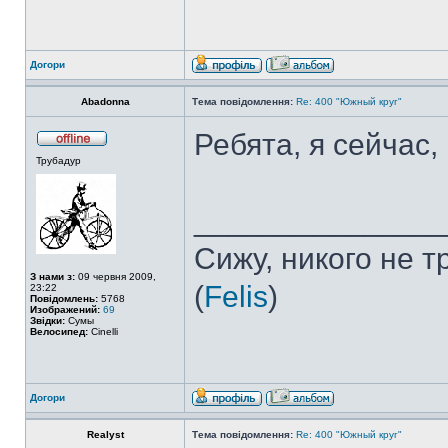
Догори
Abadonna
Тема повідомлення:
Re: 400 "Южный круг"
Ребята, я сейчас,
Трубадур
______________
Сижу, никого не 
З нами з:
09 червня 2009,
(
Felis
)
23:22
Повідомлень:
5768
Изображений:
69
Звідки:
Сумы
Велосипед:
Cinelli
Догори
Realyst
Тема повідомлення:
Re: 400 "Южный круг"