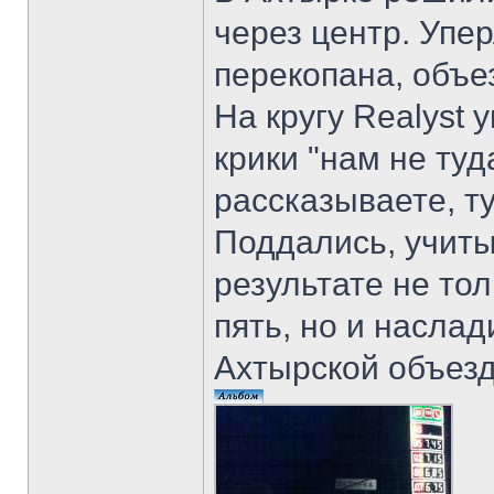
через центр. Упер
перекопана, объе
На кругу Realyst
крики "нам не туд
рассказываете, т
Поддались, учит
результате не то
пять, но и насла
Ахтырской объез