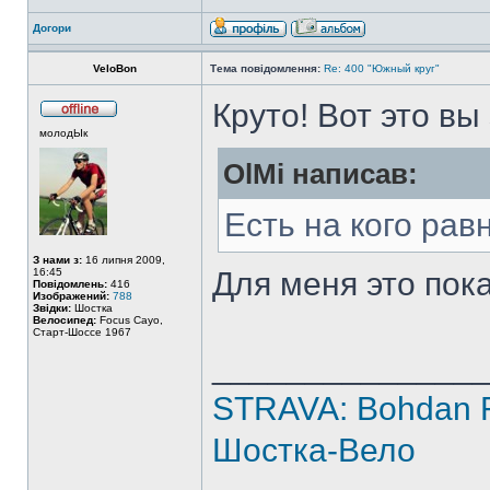
Догори
VeloBon
Тема повідомлення:
Re: 400 "Южный круг"
Круто! Вот это вы
молодЫк
OlMi написав:
Есть на кого ра
З нами з:
16 липня 2009,
16:45
Для меня это пок
Повідомлень:
416
Изображений:
788
Звідки:
Шостка
Велосипед:
Focus Cayo,
Старт-Шоссе 1967
______________
STRAVA: Bohdan
Шостка-Вело