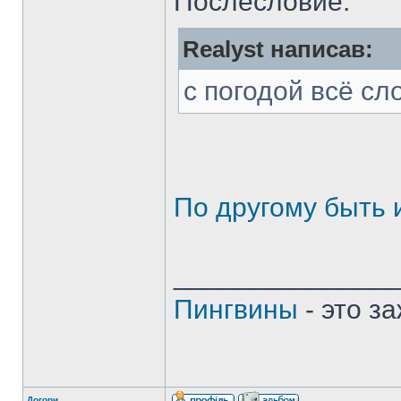
Послесловие.
Realyst написав:
с погодой всё сл
По другому быть и
______________
Пингвины
- это з
Догори