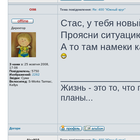
OlMi
Тема повідомлення:
Re: 400 "Южный круг"
Стас, у тебя новы
Директор
Проясни ситуацию
А то там намеки ка
З нами з:
25 жовтня 2008,
17:06
Повідомлень:
5750
______________
Изображений:
2262
Звідки:
Суми
Велосипед:
S-Works Tarmac,
Жизнь - это то, что
Kellys
планы...
Догори
AlexN10
Тема повідомлення:
Re: 400 "Южный круг"