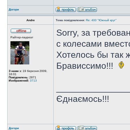
Догори
Andre
Тема повідомлення:
Re: 400 "Южный круг"
Sorry, за требова
Райтер-лауреат
с колесами вмест
Хотелось бы так ж
Брависсимо!!!
З нами з:
19 березня 2009,
16:01
Повідомлень:
2871
Изображений:
3713
______________
Єднаємось!!!
Догори