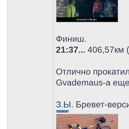
Финиш.
21:37...
406,57км (
Отлично прокати
Gvademaus-а еще 
З.Ы. Бревет-вер