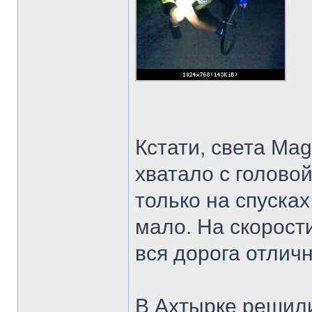
Кстати, света Ma
хватало с голово
только на спусках
мало. На скорости
вся дорога отли
В Ахтырке решили