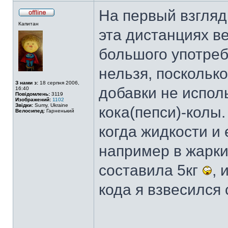
На первый взгляд,
Капитан
эта дистанциях в
большого употреб
нельзя, поскольк
З нами з:
18 серпня 2006,
добавки не испол
16:40
Повідомлень:
3119
Изображений:
1102
Звідки:
Sumy, Ukraine
кока(пепси)-колы.
Велосипед:
Гарненький
когда жидкости и
например в жарк
составила 5кг
, 
кода я взвесился 