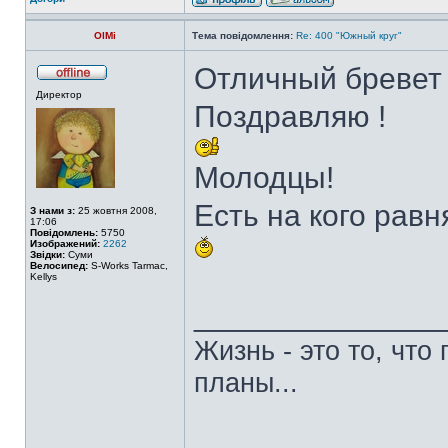
OlMi
Тема повідомлення:
Re: 400 "Южный круг"
Отличный бревет 
Директор
Поздравляю !
Молодцы!
Есть на кого рав
З нами з:
25 жовтня 2008,
17:06
Повідомлень:
5750
Изображений:
2262
Звідки:
Суми
Велосипед:
S-Works Tarmac,
Kellys
______________
Жизнь - это то, что
планы...