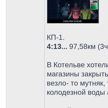
КП-1.
4:13...
97,58км (3ч
В Котельве хотел
магазины закрыты
везло- то мутняк,
колодезной воды 