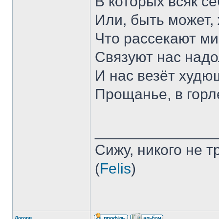
В которых всяк се
Или, быть может, 
Что рассекают ми
Связуют нас надо
И нас везёт худ
Прощанье, в горл
______________
Сижу, никого не 
(
Felis
)
Догори