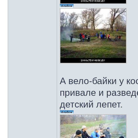
А вело-байки у ко
привале и развед
детский лепет.