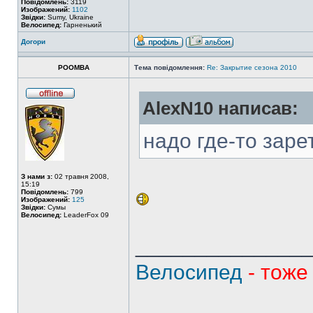
Повідомлень:
3119
Изображений:
1102
Звідки:
Sumy, Ukraine
Велосипед:
Гарненький
Догори
POOMBA
Тема повідомлення:
Re: Закрытие сезона 2010
AlexN10 написав:
надо где-то заре
З нами з:
02 травня 2008,
15:19
Повідомлень:
799
Изображений:
125
Звідки:
Сумы
Велосипед:
LeaderFox 09
______________
Велосипед
- тоже