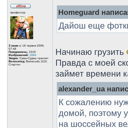
Homeguard написа
профессор
Дайош еще фотк
З нами з:
18 червня 2006,
07:46
Начинаю грузить
Повідомлень:
2319
Изображений:
1894
Звідки:
Сумы-Суджа транзит
Правда с моей ск
Велосипед:
Barracuda 1110,
Стартон
займет времени к
alexander_ua напи
К сожалению нуж
домой, поэтому у
на шоссейных ве