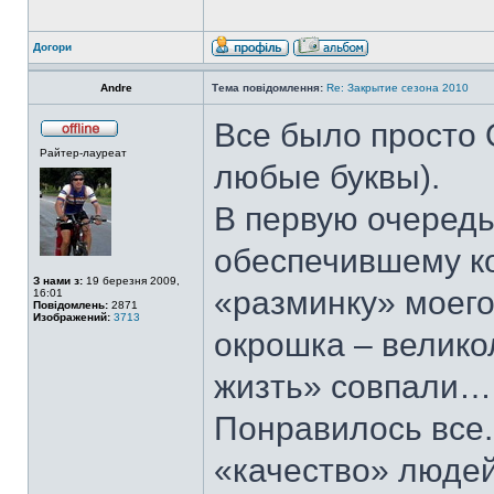
Догори
Andre
Тема повідомлення:
Re: Закрытие сезона 2010
Все было просто 
Райтер-лауреат
любые буквы).
В первую очередь
обеспечившему к
З нами з:
19 березня 2009,
«разминку» моего
16:01
Повідомлень:
2871
Изображений:
3713
окрошка – великол
жизть» совпали…
Понравилось все.
«качество» людей