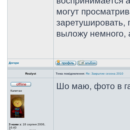
воспринимается а
могут просматрив
заретушировать, г
выложу немного, 
Догори
Realyst
Тема повідомлення:
Re: Закрытие сезона 2010
Шо маю, фото в 
Капитан
З нами з:
18 серпня 2006,
16:40