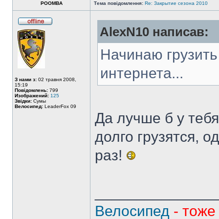
POOMBA
Тема повідомлення:
Re: Закрытие сезона 2010
AlexN10 написав:
Начинаю грузит
интернета...
З нами з:
02 травня 2008,
15:19
Повідомлень:
799
Изображений:
125
Звідки:
Сумы
Велосипед:
LeaderFox 09
Да лучше б у теб
долго грузятся, о
раз!
______________
Велосипед
- тоже