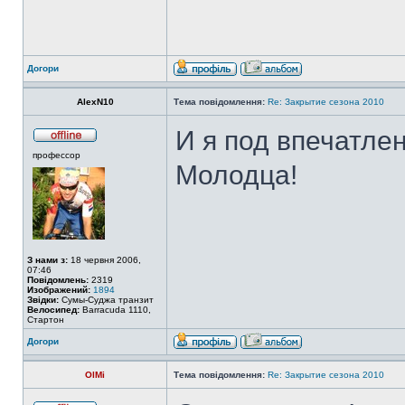
Догори
AlexN10
Тема повідомлення:
Re: Закрытие сезона 2010
И я под впечатлен
профессор
Молодца!
З нами з:
18 червня 2006,
07:46
Повідомлень:
2319
Изображений:
1894
Звідки:
Сумы-Суджа транзит
Велосипед:
Barracuda 1110,
Стартон
Догори
OlMi
Тема повідомлення:
Re: Закрытие сезона 2010