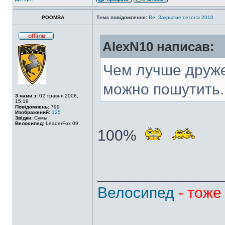
POOMBA
Тема повідомлення:
Re: Закрытие сезона 2010
AlexN10 написав:
Чем лучше друже
можно пошутить.
З нами з:
02 травня 2008,
15:19
Повідомлень:
799
Изображений:
125
Звідки:
Сумы
Велосипед:
LeaderFox 09
100%
______________
Велосипед
- тоже