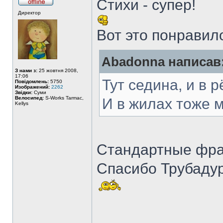
Стихи - супер!
Директор
Вот это понравил
Abadonna написав
З нами з:
25 жовтня 2008,
17:06
Тут седина, и в 
Повідомлень:
5750
Изображений:
2262
Звідки:
Суми
Велосипед:
S-Works Tarmac,
И в жилах тоже м
Kellys
Стандартные фразы
Спасибо Трубадур
______________