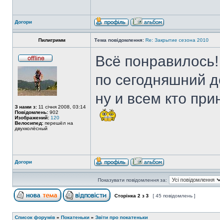
Догори
Пилигримм
Тема повідомлення:
Re: Закрытие сезона 2010
Всё понравилось!
по сегодняшний д
ну и всем кто при
З нами з:
11 січня 2008, 03:14
Повідомлень:
902
Изображений:
120
Велосипед:
перешёл на
двухколёсный
Догори
Показувати повідомлення за:
Сторінка
2
з
3
[ 45 повідомлень ]
Список форумів
»
Покатеньки
»
Звіти про покатеньки