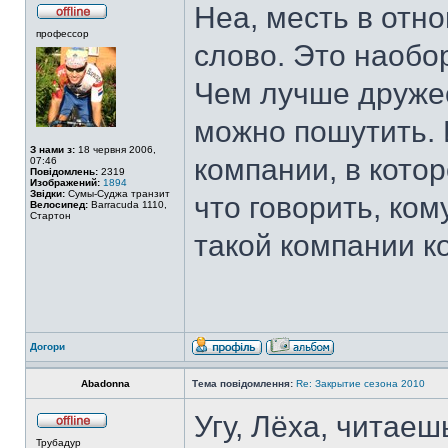
Неа, месть в отн
профессор
слово. Это наобо
Чем лучше дружес
можно пошутить. 
З нами з:
18 червня 2006,
компании, в кото
07:46
Повідомлень:
2319
Изображений:
1894
Звідки:
Сумы-Суджа транзит
что говорить, ком
Велосипед:
Barracuda 1110,
Стартон
такой компании 
Догори
Abadonna
Тема повідомлення:
Re: Закрытие сезона 2010
Угу, Лёха, читаеш
Трубадур