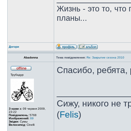
Жизнь - это то, что
планы...
Догори
Abadonna
Тема повідомлення:
Re: Закрытие сезона 2010
Спасибо, ребята, 
Трубадур
______________
Сижу, никого не 
З нами з:
09 червня 2009,
(
Felis
)
23:22
Повідомлень:
5768
Изображений:
69
Звідки:
Сумы
Велосипед:
Cinelli