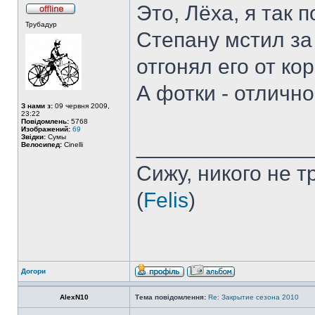
Это, Лёха, я так 
Трубадур
Степану мстил за
отгонял его от к
А фотки - отлично
З нами з:
09 червня 2009,
23:22
Повідомлень:
5768
Изображений:
69
Звідки:
Сумы
______________
Велосипед:
Cinelli
Сижу, никого не 
(
Felis
)
Догори
AlexN10
Тема повідомлення:
Re: Закрытие сезона 2010