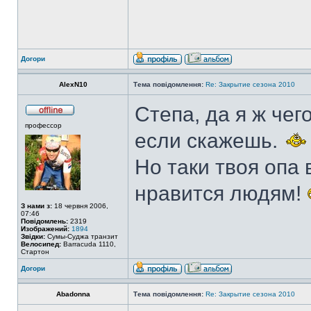
Догори
AlexN10
Тема повідомлення:
Re: Закрытие сезона 2010
Степа, да я ж чег
профессор
если скажешь.
Но таки твоя опа 
нравится людям!
З нами з:
18 червня 2006,
07:46
Повідомлень:
2319
Изображений:
1894
Звідки:
Сумы-Суджа транзит
Велосипед:
Barracuda 1110,
Стартон
Догори
Abadonna
Тема повідомлення:
Re: Закрытие сезона 2010