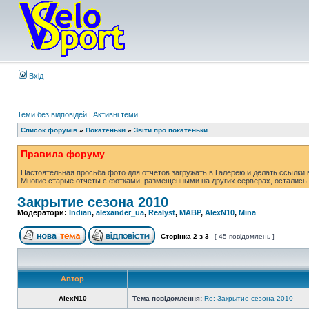
Вхід
Теми без відповідей
|
Активні теми
Список форумів
»
Покатеньки
»
Звіти про покатеньки
Правила форуму
Настоятельная просьба фото для отчетов загружать в Галерею и делать ссылки в
Многие старые отчеты с фотками, размещенными на других серверах, остались 
Закрытие сезона 2010
Модератори:
Indian
,
alexander_ua
,
Realyst
,
MABP
,
AlexN10
,
Mina
Сторінка
2
з
3
[ 45 повідомлень ]
Автор
AlexN10
Тема повідомлення:
Re: Закрытие сезона 2010