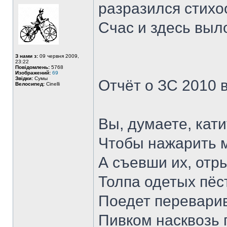
разразился стихо
Счас и здесь выл
З нами з:
09 червня 2009,
23:22
Повідомлень:
5768
Изображений:
69
Звідки:
Сумы
Отчёт о ЗС 2010 
Велосипед:
Cinelli
Вы, думаете, кати
Чтобы нажарить 
А съевши их, отр
Толпа одетых пёс
Поедет перевари
Пивком насквозь 