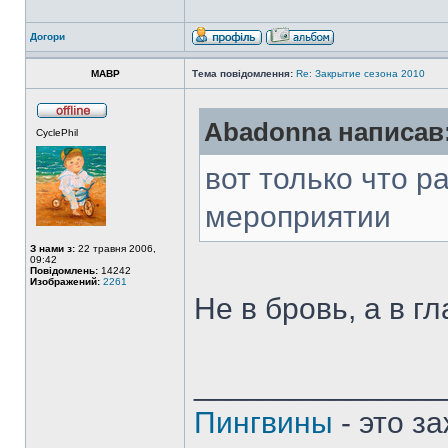
Догори
MABP
Тема повідомлення:
Re: Закрытие сезона 2010
Abadonna написав
CyclePhil
вот только что р
мероприятии
З нами з:
22 травня 2006,
09:42
Повідомлень:
14242
Изображений:
2261
Не в бровь, а в гл
______________
Пингвины
- это з